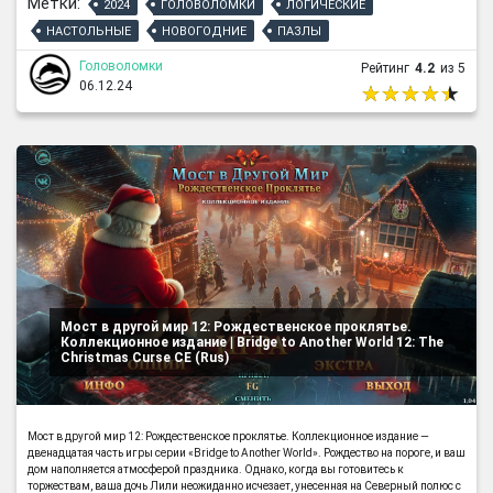
Метки:
2024
ГОЛОВОЛОМКИ
ЛОГИЧЕСКИЕ
НАСТОЛЬНЫЕ
НОВОГОДНИЕ
ПАЗЛЫ
Головоломки
Рейтинг
4.2
из 5
06.12.24
Мост в другой мир 12: Рождественское проклятье.
Коллекционное издание | Bridge to Another World 12: The
Christmas Curse CE (Rus)
Мост в другой мир 12: Рождественское проклятье. Коллекционное издание —
двенадцатая часть игры серии «Bridge to Another World». Рождество на пороге, и ваш
дом наполняется атмосферой праздника. Однако, когда вы готовитесь к
торжествам, ваша дочь Лили неожиданно исчезает, унесенная на Северный полюс с