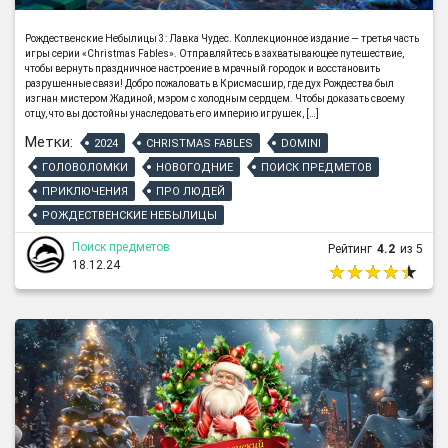
Рождественские Небылицы 3: Лавка Чудес. Коллекционное издание — третья часть
игры серии «Christmas Fables». Отправляйтесь в захватывающее путешествие,
чтобы вернуть праздничное настроение в мрачный городок и восстановить
разрушенные связи! Добро пожаловать в Крисмасшир, где дух Рождества был
изгнан мистером Жадиной, мэром с холодным сердцем. Чтобы доказать своему
отцу, что вы достойны унаследовать его империю игрушек, […]
Метки:
2024
CHRISTMAS FABLES
DOMINI
ГОЛОВОЛОМКИ
НОВОГОДНИЕ
ПОИСК ПРЕДМЕТОВ
ПРИКЛЮЧЕНИЯ
ПРО ЛЮДЕЙ
РОЖДЕСТВЕНСКИЕ НЕБЫЛИЦЫ
Поиск предметов
Рейтинг
4.2
из 5
18.12.24