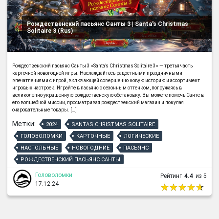
Рождественский пасьянс Санты 3 | Santa's Christmas
Solitaire 3 (Rus)
Рождественский пасьянс Санты 3 «Santa’s Christmas Solitaire 3» — третья часть
карточной новогодней игры. Наслаждайтесь радостными праздничными
впечатлениями с игрой, включающей совершенно новую историю и ассортимент
игровых настроек. Играйте в пасьянс с сезонным оттенком, погружаясь в
великолепно украшенную рождественскую обстановку. Вы можете помочь Санте в
его волшебной миссии, просматривая рождественский магазин и покупая
очаровательные товары. […]
Метки:
2024
SANTAS CHRISTMAS SOLITAIRE
ГОЛОВОЛОМКИ
КАРТОЧНЫЕ
ЛОГИЧЕСКИЕ
НАСТОЛЬНЫЕ
НОВОГОДНИЕ
ПАСЬЯНС
РОЖДЕСТВЕНСКИЙ ПАСЬЯНС САНТЫ
Головоломки
Рейтинг
4.4
из 5
17.12.24