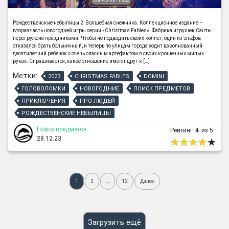
Рождественские небылицы 2: Волшебная снежинка. Коллекционное издание –
вторая часть новогодней игры серии «Christmas Fables». Фабрика игрушек Санты
перегружена праздниками. Чтобы не подводить своих коллег, один из эльфов
отказался брать больничный, и теперь по улицам города ходит взволнованный
десятилетний ребенок с очень опасным артефактом в своих крошечных милых
руках. Спрашивается, какое отношение имеют друг к […]
Метки:
2023
CHRISTMAS FABLES
DOMINI
ГОЛОВОЛОМКИ
НОВОГОДНИЕ
ПОИСК ПРЕДМЕТОВ
ПРИКЛЮЧЕНИЯ
ПРО ЛЮДЕЙ
РОЖДЕСТВЕНСКИЕ НЕБЫЛИЦЫ
Поиск предметов
Рейтинг
4
из 5
28.12.23
1
2
…
12
Далее
Загрузить ещё