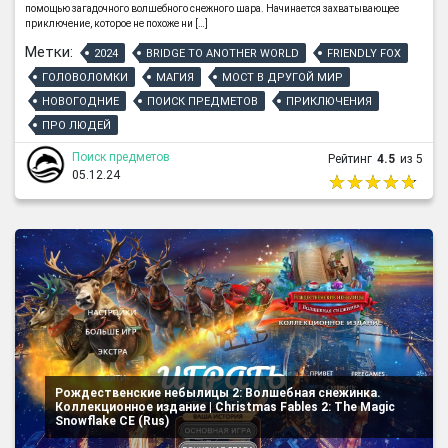
помощью загадочного волшебного снежного шара. Начинается захватывающее
приключение, которое не похоже ни […]
Метки:
2024
BRIDGE TO ANOTHER WORLD
FRIENDLY FOX
ГОЛОВОЛОМКИ
МАГИЯ
МОСТ В ДРУГОЙ МИР
НОВОГОДНИЕ
ПОИСК ПРЕДМЕТОВ
ПРИКЛЮЧЕНИЯ
ПРО ЛЮДЕЙ
Поиск предметов
Рейтинг
4.5
из 5
05.12.24
Рождественские небылицы 2: Волшебная снежинка.
Коллекционное издание | Christmas Fables 2: The Magic
Snowflake CE (Rus)