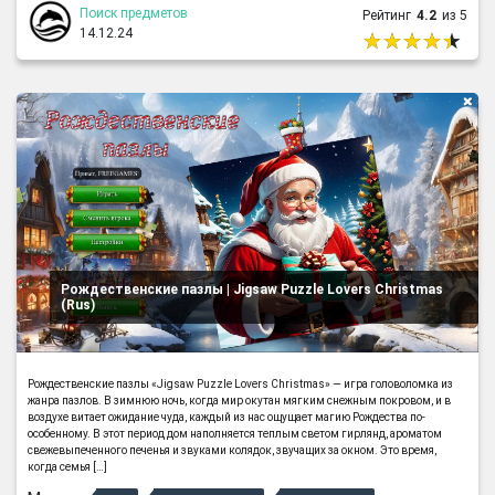
Поиск предметов
Рейтинг
4.2
из 5
14.12.24
Рождественские пазлы | Jigsaw Puzzle Lovers Christmas
(Rus)
Рождественские пазлы «Jigsaw Puzzle Lovers Christmas» — игра головоломка из
жанра пазлов. В зимнюю ночь, когда мир окутан мягким снежным покровом, и в
воздухе витает ожидание чуда, каждый из нас ощущает магию Рождества по-
особенному. В этот период дом наполняется теплым светом гирлянд, ароматом
свежевыпеченного печенья и звуками колядок, звучащих за окном. Это время,
когда семья […]