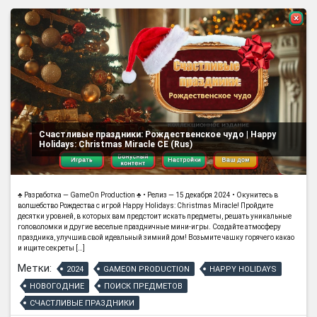
Счастливые праздники: Рождественское чудо | Happy
Holidays: Christmas Miracle CE (Rus)
♣ Разработка — GameOn Production ♣ • Релиз — 15 декабря 2024 • Окунитесь в
волшебство Рождества с игрой Happy Holidays: Christmas Miracle! Пройдите
десятки уровней, в которых вам предстоит искать предметы, решать уникальные
головоломки и другие веселые праздничные мини-игры. Создайте атмосферу
праздника, улучшив свой идеальный зимний дом! Возьмите чашку горячего какао
и ищите секреты […]
Метки:
2024
GAMEON PRODUCTION
HAPPY HOLIDAYS
НОВОГОДНИЕ
ПОИСК ПРЕДМЕТОВ
СЧАСТЛИВЫЕ ПРАЗДНИКИ