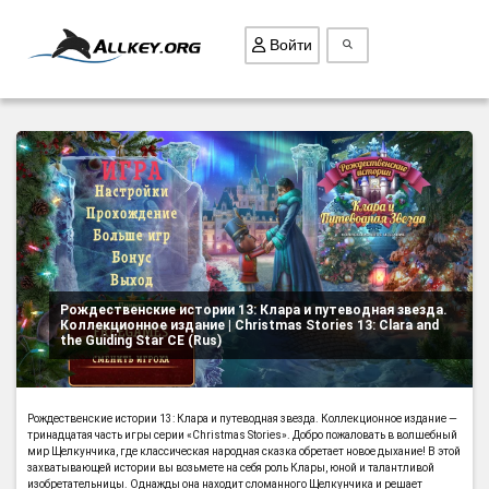
Войти
ВСЕ ИГРЫ
ПОИСК ПРЕДМЕТОВ
ГОЛОВОЛОМКИ
БИЗНЕС
ТРИ-В-РЯД
Рождественские истории 13: Клара и путеводная звезда.
Коллекционное издание | Christmas Stories 13: Clara and
СТРАТЕГИИ
the Guiding Star CE (Rus)
СТРЕЛЯЛКИ
КВЕСТ
Рождественские истории 13: Клара и путеводная звезда. Коллекционное издание —
КАК СКАЧАТЬ
тринадцатая часть игры серии «Christmas Stories». Добро пожаловать в волшебный
мир Щелкунчика, где классическая народная сказка обретает новое дыхание! В этой
захватывающей истории вы возьмете на себя роль Клары, юной и талантливой
НОВОСТИ
изобретательницы. Однажды она находит сломанного Щелкунчика и решает