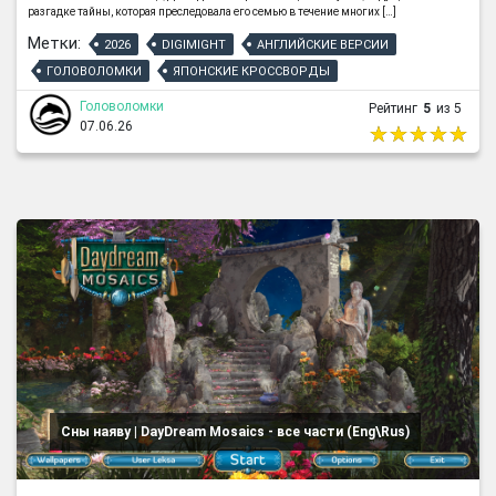
разгадке тайны, которая преследовала его семью в течение многих […]
Метки:
2026
DIGIMIGHT
АНГЛИЙСКИЕ ВЕРСИИ
ГОЛОВОЛОМКИ
ЯПОНСКИЕ КРОССВОРДЫ
Головоломки
Рейтинг
5
из 5
07.06.26
Сны наяву | DayDream Mosaics - все части (Eng\Rus)