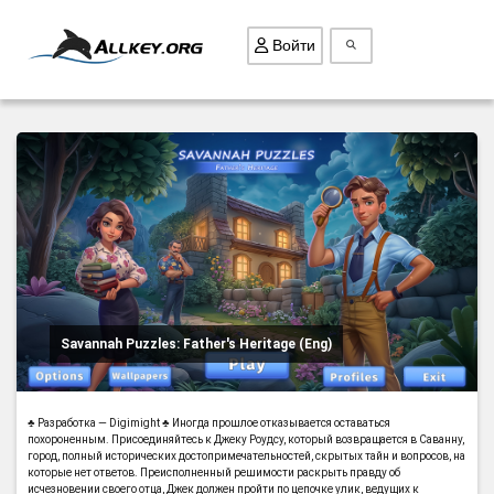
Войти
ВСЕ ИГРЫ
ПОИСК ПРЕДМЕТОВ
ГОЛОВОЛОМКИ
БИЗНЕС
ТРИ-В-РЯД
СТРАТЕГИИ
Savannah Puzzles: Father's Heritage (Eng)
СТРЕЛЯЛКИ
КВЕСТ
♣ Разработка — Digimight ♣ Иногда прошлое отказывается оставаться
КАК СКАЧАТЬ
похороненным. Присоединяйтесь к Джеку Роудсу, который возвращается в Саванну,
город, полный исторических достопримечательностей, скрытых тайн и вопросов, на
которые нет ответов. Преисполненный решимости раскрыть правду об
НОВОСТИ
исчезновении своего отца, Джек должен пройти по цепочке улик, ведущих к