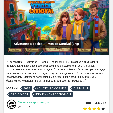
Adventure Mosaics 11: Venice Carnival (Eng)
♣ Разработка — DigiMight ♣ • Релиз — 19 ноября 2025 • Мозаика приключений –
Венецианский карнавал перенесет вас на карнавал ослепительных масок,
роскошных костюмов и ярких парадов! Присоединяйтесь к Элли, которая исследует
живописные итальянские локации, попутно разгадывая 150 красочных японских
кроссвордов. Благодаря потрясающим декорациям, праздничной музыке и
бесконечному очарованию магия Венеции оживает на премьере […]
Метки:
2025
ADVENTURE MOSAICS
DIGIMIGHT
ПРО ЛЮДЕЙ
ЯПОНСКИЕ КРОССВОРДЫ
Японские кроссворды
Рейтинг
3.6
из 5
24.11.25