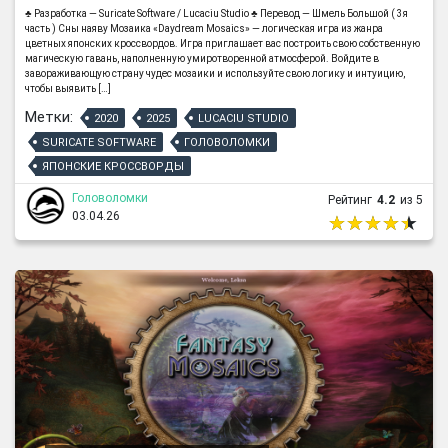
♣ Разработка — Suricate Software / Lucaciu Studio ♣ Перевод — Шмель Большой ( 3я
часть ) Сны наяву Мозаика «Daydream Mosaics» — логическая игра из жанра
цветных японских кроссвордов. Игра приглашает вас построить свою собственную
магическую гавань, наполненную умиротворенной атмосферой. Войдите в
завораживающую страну чудес мозаики и используйте свою логику и интуицию,
чтобы выявить […]
Метки:
2020
2025
LUCACIU STUDIO
SURICATE SOFTWARE
ГОЛОВОЛОМКИ
ЯПОНСКИЕ КРОССВОРДЫ
Головоломки
Рейтинг
4.2
из 5
03.04.26