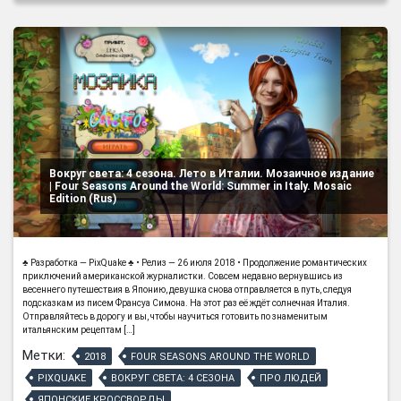
Вокруг света: 4 сезона. Лето в Италии. Мозаичное издание
| Four Seasons Around the World: Summer in Italy. Mosaic
Edition (Rus)
♣ Разработка — PixQuake ♣ • Релиз — 26 июля 2018 • Продолжение романтических
приключений американской журналистки. Совсем недавно вернувшись из
весеннего путешествия в Японию, девушка снова отправляется в путь, следуя
подсказкам из писем Франсуа Симона. На этот раз её ждёт солнечная Италия.
Отправляйтесь в дорогу и вы, чтобы научиться готовить по знаменитым
итальянским рецептам […]
Метки:
2018
FOUR SEASONS AROUND THE WORLD
PIXQUAKE
ВОКРУГ СВЕТА: 4 СЕЗОНА
ПРО ЛЮДЕЙ
ЯПОНСКИЕ КРОССВОРДЫ