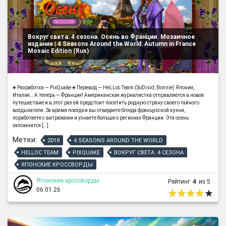
Вокруг света: 4 сезона. Осень во Франции. Мозаичное
издание | 4 Seasons Around the World: Autumn in France
Mosaic Edition (Rus)
♣ Разработка — PixQuake ♣ Перевод — HeLLoc Team (SoDisid, Bonnie) Япония,
Италия… А теперь — Франция! Американская журналистка отправляется в новое
путешествие и в этот раз ей предстоит посетить родную страну своего тайного
воздыхателя. За время поездки вы отведаете блюда французской кухни,
поработаете с витражами и узнаете больше о регионах Франции. Эта осень
запомнится […]
Метки:
2018
4 SEASONS AROUND THE WORLD
HELLOC TEAM
PIXQUAKE
ВОКРУГ СВЕТА: 4 СЕЗОНА
ЯПОНСКИЕ КРОССВОРДЫ
Японские кроссворды
Рейтинг
4
из 5
06.01.26