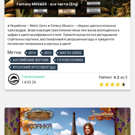
Fantasy Mosaics - все части (Eng)
♣ Разработка — Match Gems ♣ Fantasy Mosaics — сборник цветных японских
кроссвордов. Захватывающие приключения семьи пингвинов воплощенные в
цифрах и цвете зашифрованного поля. Примите вызов логике разгадывания
спрятанных картинок, восстанавливайте разрушенные сады и превратите
логические головоломки в картины в цвете!
Метки:
2014
2015
MATCH GEMS
АНГЛИЙСКИЕ ВЕРСИИ
ГОЛОВОЛОМКИ
ЯПОНСКИЕ КРОССВОРДЫ
Головоломки
Рейтинг
4.2
из 5
14.03.26