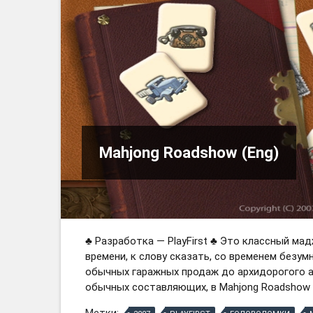
Mahjong Roadshow (Eng)
♣ Разработка — PlayFirst ♣ Это классный мад
времени, к слову сказать, со временем безум
обычных гаражных продаж до архидорогого а
обычных составляющих, в Mahjong Roadshow 