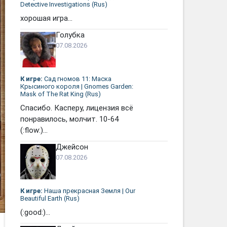
Detective Investigations (Rus)
хорошая игра...
Голубка
07.08.2026
К игре:
Сад гномов 11: Маска
Крысиного короля | Gnomes Garden:
Mask of The Rat King (Rus)
Спасибо. Касперу, лицензия всё
понравилось, молчит. 10-64
(:flow:)...
Джейсон
07.08.2026
К игре:
Наша прекрасная Земля | Our
Beautiful Earth (Rus)
(:good:)...