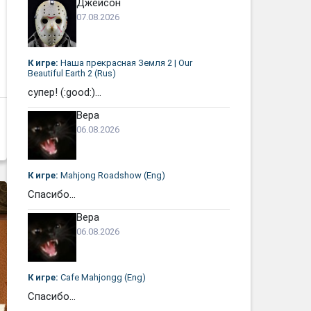
Джейсон
07.08.2026
К игре:
Наша прекрасная Земля 2 | Our
Beautiful Earth 2 (Rus)
супер! (:good:)...
Вера
06.08.2026
К игре:
Mahjong Roadshow (Eng)
Спасибо...
Вера
06.08.2026
К игре:
Cafe Mahjongg (Eng)
Спасибо...