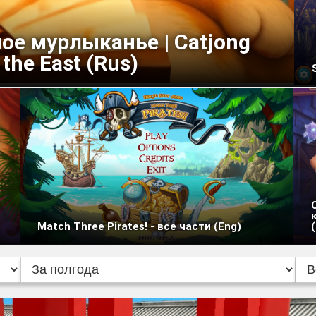
ое мурлыканье | Catjong
f the East (Rus)
Match Three Pirates! - все части (Eng)