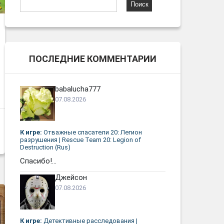
Найти:
ПОСЛЕДНИЕ КОММЕНТАРИИ
babalucha777
07.08.2026
К игре:
Отважные спасатели 20: Легион
разрушения | Rescue Team 20: Legion of
Destruction (Rus)
Спасибо!...
Джейсон
07.08.2026
К игре:
Детективные расследования |