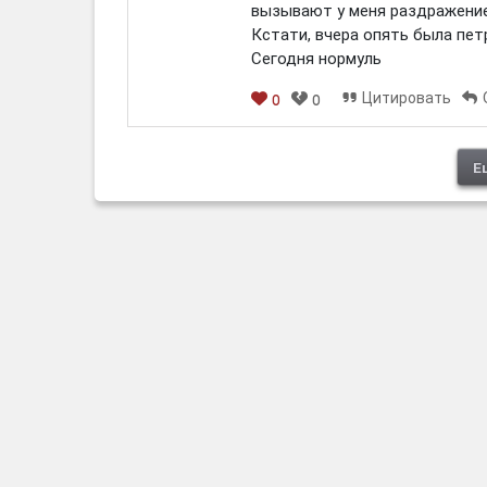
вызывают у меня раздражение.
Кстати, вчера опять была пет
Сегодня нормуль
Цитировать
0
0
[em]
[b]
[i]
[img]
[spoiler]
Е