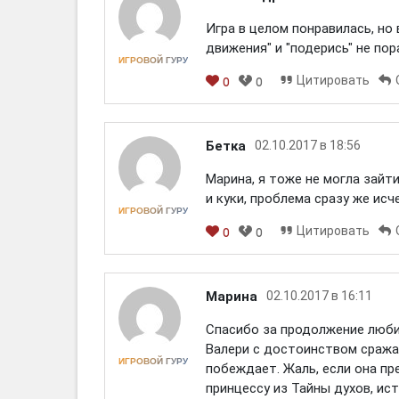
Игра в целом понравилась, но 
движения" и "подерись" не по
ИГРОВОЙ ГУРУ
Цитировать
0
0
[em]
[b]
[i]
[img]
[spoiler]
Бетка
02.10.2017 в 18:56
Марина, я тоже не могла зайт
и куки, проблема сразу же исч
ИГРОВОЙ ГУРУ
Цитировать
0
0
[em]
[b]
[i]
[img]
[spoiler]
Марина
02.10.2017 в 16:11
Спасибо за продолжение люби
Валери с достоинством сражае
ИГРОВОЙ ГУРУ
побеждает. Жаль, если она п
принцессу из Тайны духов, ис