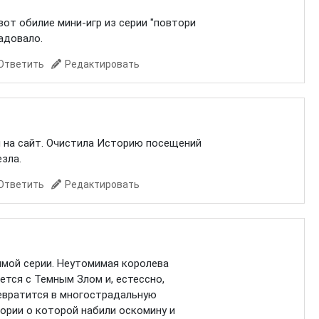
вот обилие мини-игр из серии "повтори
радовало.
Ответить
Редактировать
и на сайт. Очистила Историю посещений
езла.
Ответить
Редактировать
мой серии. Неутомимая королева
тся с Темным Злом и, естессно,
ревратится в многострадальную
тории о которой набили оскомину и