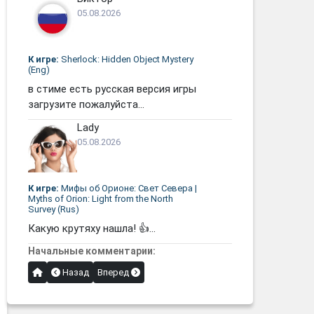
05.08.2026
К игре:
Sherlock: Hidden Object Mystery
(Eng)
в стиме есть русская версия игры
загрузите пожалуйста...
Lady
05.08.2026
К игре:
Мифы об Орионе: Свет Севера |
Myths of Orion: Light from the North
Survey (Rus)
Какую крутяху нашла! 👍...
Начальные комментарии:
Назад
Вперед