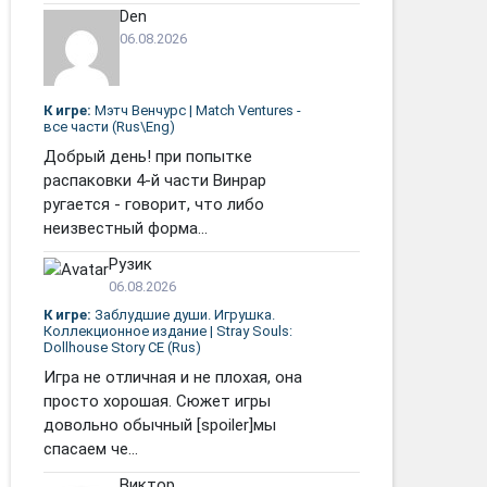
Den
06.08.2026
К игре:
Мэтч Венчурс | Match Ventures -
все части (Rus\Eng)
Добрый день! при попытке
распаковки 4-й части Винрар
ругается - говорит, что либо
неизвестный форма...
Рузик
06.08.2026
К игре:
Заблудшие души. Игрушка.
Коллекционное издание | Stray Souls:
Dollhouse Story CE (Rus)
Игра не отличная и не плохая, она
просто хорошая. Сюжет игры
довольно обычный [spoiler]мы
спасаем че...
Виктор