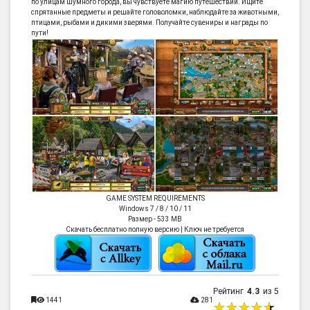
по улицам шумного города, вы чувствуете магию путешествий. Ищите
спрятанные предметы и решайте головоломки, наблюдайте за животными,
птицами, рыбами и дикими зверями. Получайте сувениры и награды по
пути!
GAME SYSTEM REQUIREMENTS
Windows 7 / 8 / 10 / 11
Размер - 533 MB
Скачать бесплатно полную версию | Ключ не требуется
Рейтинг
4.3
из 5
1441
281