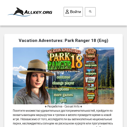
Войти
ВСЕ ИГРЫ
Vacation Adventures: Park Ranger 18 (Eng)
ПОИСК ПРЕДМЕТОВ
ГОЛОВОЛОМКИ
БИЗНЕС
ТРИ-В-РЯД
СТРАТЕГИИ
СТРЕЛЯЛКИ
КВЕСТ
♣ Разработка - Casual Arts ♣
Посетите множество удивительных достопримечательностей, пройдите по
КАК СКАЧАТЬ
захватывающим маршрутам и тропам и весело проведите время в новой
игре. Независимо от того, исследуете ли вы великолепные национальные
НОВОСТИ
парки, наслаждаетесь солнцем на роскошном курорте или прогуливаетесь