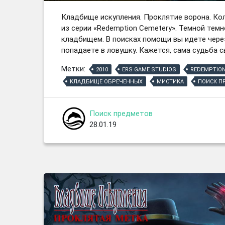
Кладбище искупления. Проклятие ворона. Кол
из серии «Redemption Cemetery». Темной тем
кладбищем. В поисках помощи вы идете чере
попадаете в ловушку. Кажется, сама судьба сы
Метки:
2010
ERS GAME STUDIOS
REDEMPTION
КЛАДБИЩЕ ОБРЕЧЕННЫХ
МИСТИКА
ПОИСК П
Поиск предметов
28.01.19