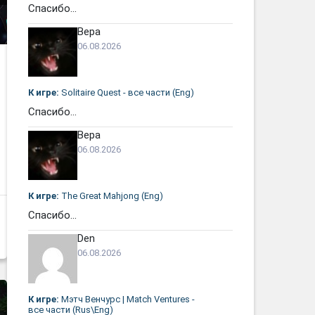
Спасибо...
Вера
06.08.2026
К игре:
Solitaire Quest - все части (Eng)
Спасибо...
Вера
06.08.2026
К игре:
The Great Mahjong (Eng)
Спасибо...
Den
06.08.2026
К игре:
Мэтч Венчурс | Match Ventures -
все части (Rus\Eng)