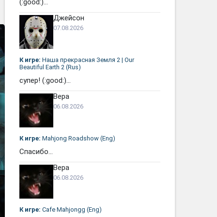
(:good:)...
Джейсон
07.08.2026
К игре:
Наша прекрасная Земля 2 | Our
Beautiful Earth 2 (Rus)
супер! (:good:)...
Вера
06.08.2026
К игре:
Mahjong Roadshow (Eng)
Спасибо...
Вера
06.08.2026
К игре:
Cafe Mahjongg (Eng)