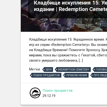
Кладбище искупления 15: У
издание | Redemption Cemeter
Кладбище искупления 15: Украденное время.
игр из серии «Redemption Cemetery». Вы ока
на Кладбище Времени! Помогите Хроносу, Хр
мирами, пока вы сражаетесь с Гекатой, сбит
своего умершего любовника, […]
Метки:
2019
REDEMPTION CEMETERY
ГОЛОВО
ПОИСК ПРЕДМЕТОВ
ПРИКЛЮЧЕНИЯ
ПРО ЛЮД
Поиск предметов
29.12.19