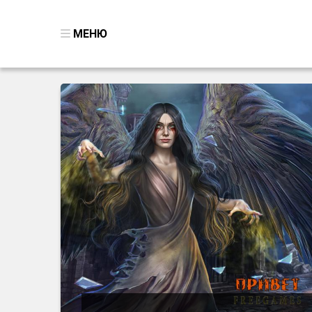
МЕНЮ
ВСЕ ИГРЫ
ПОИСК ПРЕДМЕТОВ
ГОЛОВОЛОМКИ
БИЗНЕС
ТРИ-В-РЯД
СТРАТЕГИИ
СТРЕЛЯЛКИ
КВЕСТ
КАК СКАЧАТЬ
НОВОСТИ