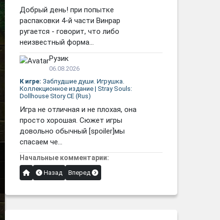
Добрый день! при попытке
распаковки 4-й части Винрар
ругается - говорит, что либо
неизвестный форма...
Рузик
06.08.2026
К игре:
Заблудшие души. Игрушка.
Коллекционное издание | Stray Souls:
Dollhouse Story CE (Rus)
Игра не отличная и не плохая, она
просто хорошая. Сюжет игры
довольно обычный [spoiler]мы
спасаем че...
Начальные комментарии:
Назад
Вперед