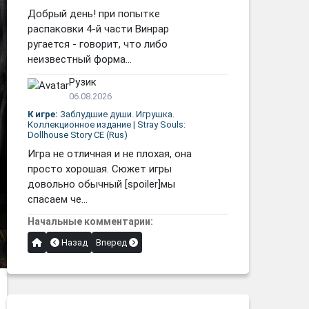
Добрый день! при попытке
распаковки 4-й части Винрар
ругается - говорит, что либо
неизвестный форма...
Рузик
06.08.2026
К игре:
Заблудшие души. Игрушка.
Коллекционное издание | Stray Souls:
Dollhouse Story CE (Rus)
Игра не отличная и не плохая, она
просто хорошая. Сюжет игры
довольно обычный [spoiler]мы
спасаем че...
Начальные комментарии:
Назад
Вперед