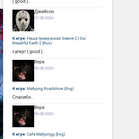
(:good:)...
Джейсон
07.08.2026
К игре:
Наша прекрасная Земля 2 | Our
Beautiful Earth 2 (Rus)
супер! (:good:)...
Вера
06.08.2026
К игре:
Mahjong Roadshow (Eng)
Спасибо...
Вера
06.08.2026
К игре:
Cafe Mahjongg (Eng)