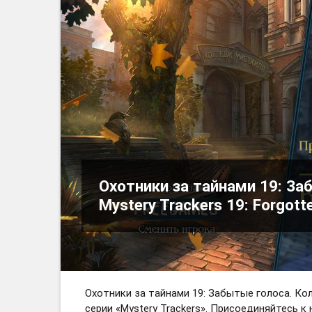
Охотники за тайнами 19: За
Mystery Trackers 19: Forgott
Охотники за тайнами 19: Забытые голоса. Ко
серии «Mystery Trackers». Присоединяйтесь к