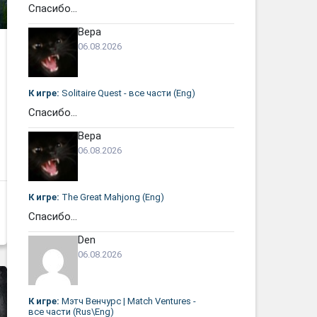
Спасибо...
Вера
06.08.2026
К игре:
Solitaire Quest - все части (Eng)
Спасибо...
Вера
06.08.2026
К игре:
The Great Mahjong (Eng)
Спасибо...
Den
06.08.2026
К игре:
Мэтч Венчурс | Match Ventures -
все части (Rus\Eng)