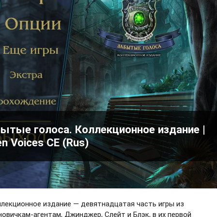
бытые голоса. Коллекционное издание |
en Voices CE (Rus)
ллекционное издание — девятнадцатая часть игры из
 новичкам-агентам, Джинджер, Слейт и Блэк, в их первой