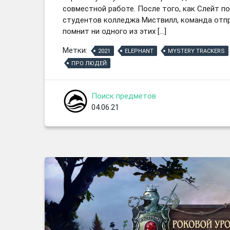
совместной работе. После того, как Слейт п
студентов колледжа Миствилл, команда отпр
помнит ни одного из этих […]
Метки:
2021
ELEPHANT
MYSTERY TRACKERS
ПРО ЛЮДЕЙ
Поиск предметов
04.06.21