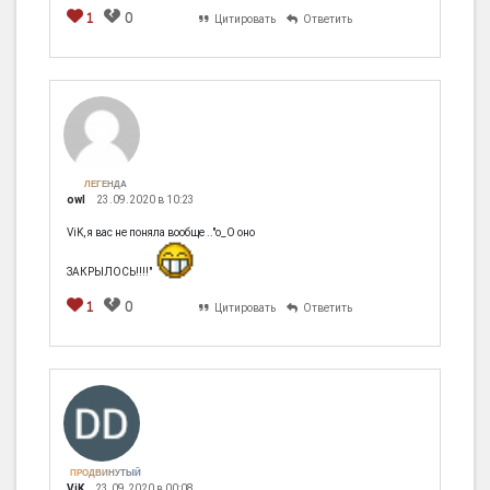
не взял на
1
0
Цитировать
Ответить
локации, то
после
необходимых
действий
локация
закрывается
ЛЕГЕНДА
owl
23.09.2020 в 10:23
ViK, я вас не поняла вообще .."о_О оно
ЗАКРЫЛОСЬ!!!!"
1
0
Цитировать
Ответить
ПРОДВИНУТЫЙ
ViK
23.09.2020 в 00:08