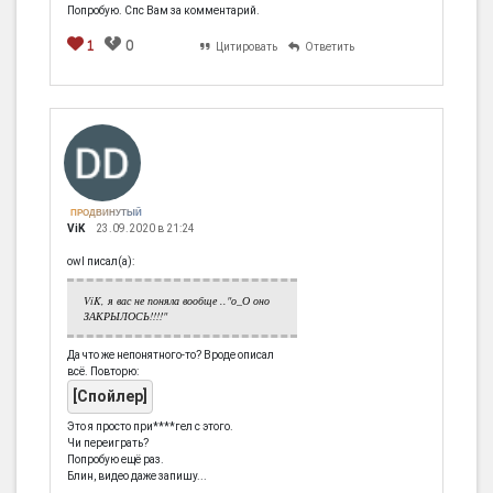
Попробую. Спс Вам за комментарий.
1
0
Цитировать
Ответить
ПРОДВИНУТЫЙ
ViK
23.09.2020 в 21:24
owl писал(а):
ViK, я вас не поняла вообще .."о_О оно
ЗАКРЫЛОСЬ!!!!"
Да что же непонятного-то? Вроде описал
всё. Повторю:
[Спойлер]
если пазл
Это я просто при****гел с этого.
Чи переиграть?
(кусочек
Попробую ещё раз.
фото) сразу
Блин, видео даже запишу...