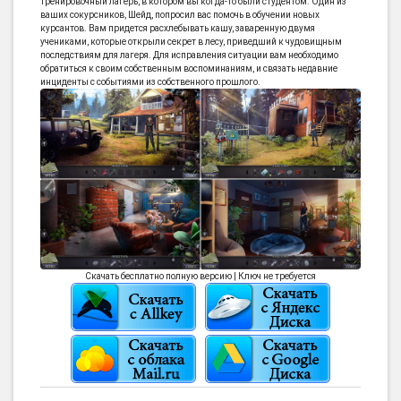
тренировочный лагерь, в котором вы когда-то были студентом. Один из
ваших сокурсников, Шейд, попросил вас помочь в обучении новых
курсантов. Вам придется расхлебывать кашу, заваренную двумя
учениками, которые открыли секрет в лесу, приведший к чудовищным
последствиям для лагеря. Для исправления ситуации вам необходимо
обратиться к своим собственным воспоминаниям, и связать недавние
инциденты с событиями из собственного прошлого.
Скачать бесплатно полную версию | Ключ не требуется