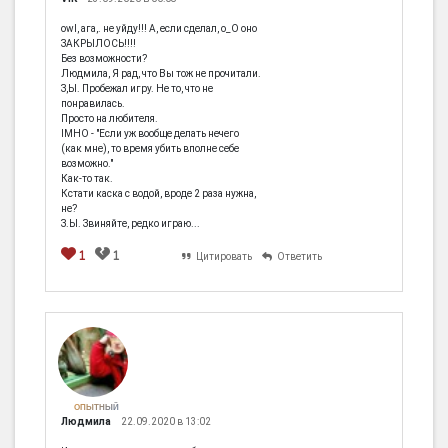
owl, ага,. не уйду!!! А, если сделал, о_О оно
ЗАКРЫЛОСЬ!!!!
Без возможности?
Людмила, Я рад, что Вы тож не прочитали.
З,Ы. Пробежал игру. Не то, что не
понравилась.
Просто на любителя.
IMHO - "Если уж вообще делать нечего
(как мне), то время убить вполне себе
возможно."
Как-то так.
Кстати каска с водой, вроде 2 раза нужна,
не?
З.Ы. Звиняйте, редко играю...
1
1
Цитировать
Ответить
ОПЫТНЫЙ
Людмила
22.09.2020 в 13:02