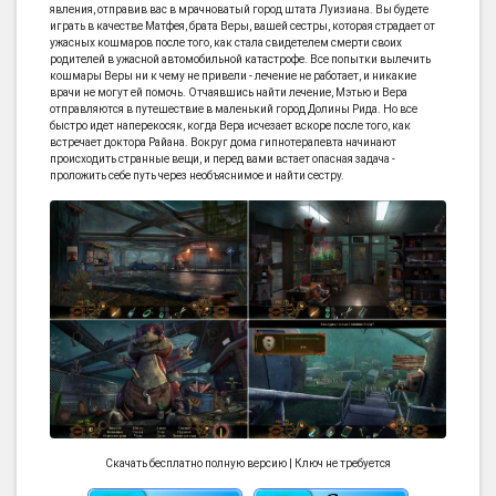
явления, отправив вас в мрачноватый город штата Луизиана. Вы будете
играть в качестве Матфея, брата Веры, вашей сестры, которая страдает от
ужасных кошмаров после того, как стала свидетелем смерти своих
родителей в ужасной автомобильной катастрофе. Все попытки вылечить
кошмары Веры ни к чему не привели - лечение не работает, и никакие
врачи не могут ей помочь. Отчаявшись найти лечение, Мэтью и Вера
отправляются в путешествие в маленький город Долины Рида. Но все
быстро идет наперекосяк, когда Вера исчезает вскоре после того, как
встречает доктора Райана. Вокруг дома гипнотерапевта начинают
происходить странные вещи, и перед вами встает опасная задача -
проложить себе путь через необъяснимое и найти сестру.
Скачать бесплатно полную версию | Ключ не требуется