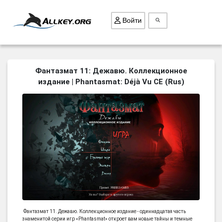
Войти
ВСЕ ИГРЫ
Фантазмат 11: Дежавю. Коллекционное
издание | Phantasmat: Déjà Vu CE (Rus)
ПОИСК ПРЕДМЕТОВ
ГОЛОВОЛОМКИ
БИЗНЕС
ТРИ-В-РЯД
СТРАТЕГИИ
СТРЕЛЯЛКИ
КВЕСТ
КАК СКАЧАТЬ
Фантазмат 11. Дежавю. Коллекционное издание - одиннадцатая часть
НОВОСТИ
знаменитой серии игр «Phantasmat» откроет вам новые тайны и темные