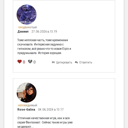
ПРОДВИНУТЫЙ
Даниил
27.06.2026 в 13:19
Тоже неплохая часть, тоже временами
скучновата. Интересная задумка с
гипнозом, всё равно что-то новое Eipix и
придумывала. История хорошая.
0
0
Цитировать
Ответить
НЕПОБЕДИМЫЙ
Rose-Galina
04.06.2024 в 13:17
Отличная качественная игра, как и вся
серия Фантазмат. Сейчас такие игры уже
не делают...