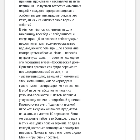
причины проклятия и наставляет на путь
истинный. По пути он встретит каменных
людей и каждого надо рассколдовать
особенным для них предметом, а за это
каждый из них изложит свою версию
событий.
В тёмном тёмном склепе вы нашли
виновницу всех бед и " победили" её, и
когда принц был спасен и поблагодарил
вас, он попытался еще что-то сказать о
ведьме, но не успел - пришло время мне
возвращаться обратно. Но наш перенёк
нутром чувствовал, что это не последнее
его посещение музея «Королевский дом».
Приятная графика как будто переносит
нас в средневековый замок, и ты
чувствуешь холод, веющий от каменных
стен, и слышишь, как по коридорам
гуляют местные приведения и сквозняк.
В этой игре нет абсолютно никаких
режимов сложности. В левом верхнем
углу находится очень подробный дневник.
Карта отсутствует. Подсказки в самой
игре нет, в сценах же поиска предметов
изначально имеется 10 подсказок. Если
же вы хотите набрать их больше, то ищите
в этих же сценах поиска зеркала, по два в
каждой, но только если сцена проходится
впервые. Поиска много и его плохо видно.
Мини-игры очень простые.