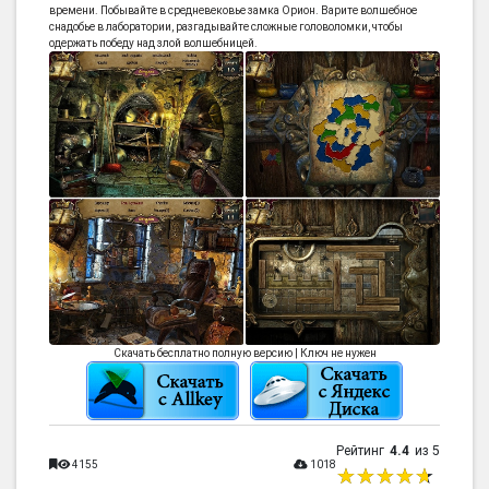
времени. Побывайте в средневековье замка Орион. Варите волшебное
снадобье в лаборатории, разгадывайте сложные головоломки, чтобы
одержать победу над злой волшебницей.
Скачать бесплатно полную версию | Ключ не нужен
Рейтинг
4.4
из 5
4155
1018