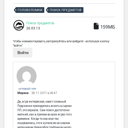
ГОЛОВОЛОМКИ
ПОИСК ПРЕДМЕТОВ
Поиск предметов
159МБ
26.03.13
Чтобы комментировать, авторизуйтесь или войдите - используя кнопку
"войти".
Войти
ИГРОВОЙ ГУРУ
Марина
28.11.2017 в 04:47
Да, игра интересная, квест сложный.
Подсказки приходилось искать в сценах
ПП, это зеркала. Сам поиск достаточно
мелкий, как в прочем во всех играх того
времени. Когда-то она мне так
понравилась, что я купила ее на совсем
недешевом Невософте (рубликов около