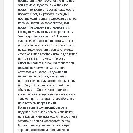
процветания. Но, к сожалению, длились
эти времена недолго. Таинственное
проклятье посеяло по всему королевству
несчастья, беды и разруху. И каждый
последующий монах наследовал вместе с
короной не только королевство, но и
проклятие со всеми его несчастьями.
Последним известным его правителем
был Генри Великодушный. Его жена
умерла в день коронации, оставив на его
попечении сына и дочь. Но и сам король
не дожил до коронации сына, и, похоже,
что ее не видел вообще никто. И до сих пор
никто не знает, что же случилось с
жителями замка Орион, известного под
названием «каменная династия».
Этот рассказ настолько вдохновил
нашего парня, что когда он увидел
портрет принца ему захотелось быть там
и..... бац!!!! Желание имеют свойства
сбываться!!!! Он очутился в замке, а
кроме него была пустота и таинственная
тень женщины, которая тут же сбежала в
неизвестном направлении.
Когда первый шок прошёл, парень
подумал- " Эх, была не была, надо найти
путь домой. У меня же кошка не кормлена
осталась" и пошел исследовать замок.
В помощниках у него есть говорящее
зеркало, которое помогает в поисках