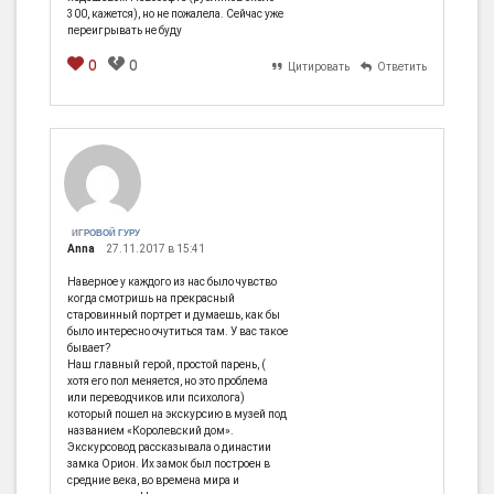
300, кажется), но не пожалела. Сейчас уже
переигрывать не буду
0
0
Цитировать
Ответить
[em]
[b]
[i]
[img]
[spoiler]
ИГРОВОЙ ГУРУ
Anna
27.11.2017 в 15:41
Наверное у каждого из нас было чувство
когда смотришь на прекрасный
старовинный портрет и думаешь, как бы
было интересно очутиться там. У вас такое
бывает?
Наш главный герой, простой парень, (
хотя его пол меняется, но это проблема
или переводчиков или психолога)
который пошел на экскурсию в музей под
названием «Королевский дом».
Экскурсовод рассказывала о династии
замка Орион. Их замок был построен в
средние века, во времена мира и