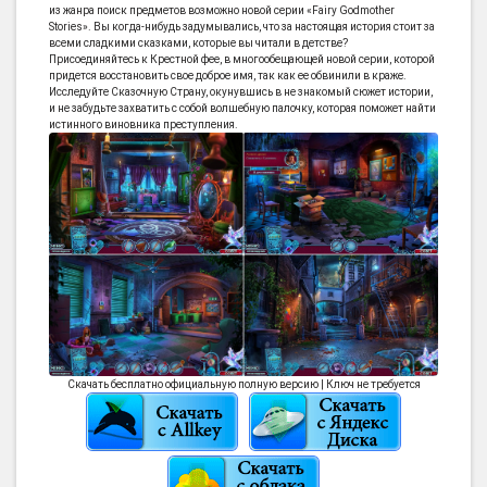
из жанра поиск предметов возможно новой серии «Fairy Godmother
Stories». Вы когда-нибудь задумывались, что за настоящая история стоит за
всеми сладкими сказками, которые вы читали в детстве?
Присоединяйтесь к Крестной фее, в многообещающей новой серии, которой
придется восстановить свое доброе имя, так как ее обвинили в краже.
Исследуйте Сказочную Страну, окунувшись в не знакомый сюжет истории,
и не забудьте захватить с собой волшебную палочку, которая поможет найти
истинного виновника преступления.
Скачать бесплатно официальную полную версию | Ключ не требуется