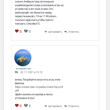
сказки Амбер,остров затонувших
кораблей,далее снова установила игры на
устройство и вот пока играю.Это
майкрософт так балуется перед
переустановкой с 10 на 11 Windows.
Сколько надо знать,чтобы просто
поиграть.Спасибо,FG.
0
0
Цитировать
Ответить
ИГРОВОЙ ГУРУ
FG
02.11.2021 в 15:19
елена, Попробуйте запустить игру этим
файлом:
https://cloud.mail.ru/public/vvwh/TqUJLB
oPE
(файл извлечь из архива в папку
установки игры)
0
0
Цитировать
Ответить