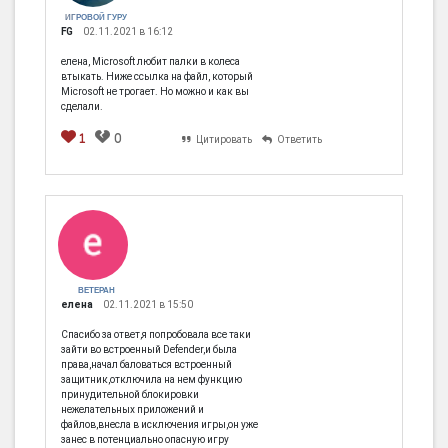
ИГРОВОЙ ГУРУ
FG
02.11.2021 в 16:12
елена, Microsoft любит палки в колеса
втыкать. Ниже ссылка на файл, который
Microsoft не трогает. Но можно и как вы
сделали.
1
0
Цитировать
Ответить
ВЕТЕРАН
елена
02.11.2021 в 15:50
Спасибо за ответ,я попробовала все таки
зайти во встроенный Defender,и была
права,начал баловаться встроенный
защитник,отключила на нем функцию
принудительной блокировки
нежелательных приложений и
файлов,внесла в исключения игры,он уже
занес в потенциально опасную игру