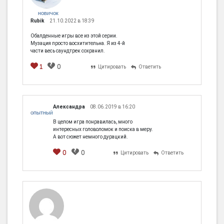
НОВИЧОК
Rubik
21.10.2022 в 18:39
Обалденные игры все из этой серии.
Музация просто восхитительна. Я из 4-й
части весь саундтрек сохранил.
1
0
Цитировать
Ответить
Александра
08.06.2019 в 16:20
ОПЫТНЫЙ
В целом игра понравилась, много
интересных головоломок и поиска в меру.
А вот сюжет немного дурацкий.
0
0
Цитировать
Ответить