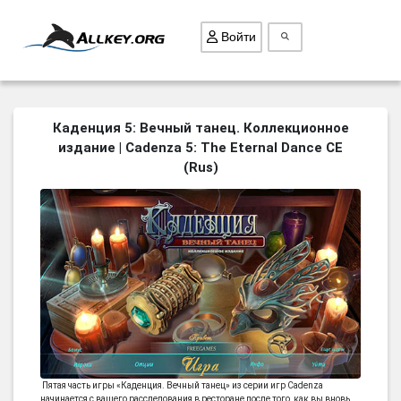
Войти
ВСЕ ИГРЫ
Каденция 5: Вечный танец. Коллекционное
издание | Cadenza 5: The Eternal Dance CE
ПОИСК ПРЕДМЕТОВ
(Rus)
ГОЛОВОЛОМКИ
БИЗНЕС
ТРИ-В-РЯД
СТРАТЕГИИ
СТРЕЛЯЛКИ
КВЕСТ
КАК СКАЧАТЬ
Пятая часть игры «Каденция. Вечный танец» из серии игр Cadenza
НОВОСТИ
начинается с вашего расследования в ресторане после того, как вы вновь