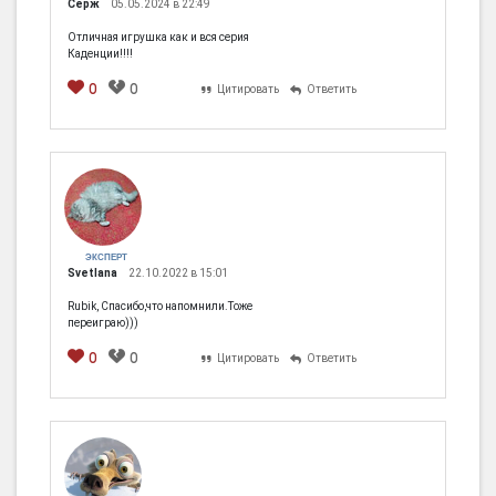
Серж
05.05.2024 в 22:49
Отличная игрушка как и вся серия
Каденции!!!!
0
0
Цитировать
Ответить
ЭКСПЕРТ
Svetlana
22.10.2022 в 15:01
Rubik, Спасибо,что напомнили.Тоже
переиграю)))
0
0
Цитировать
Ответить