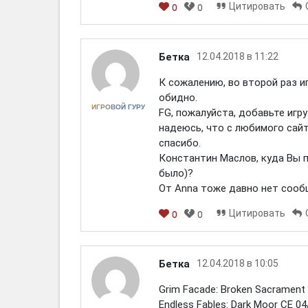
Цитировать
0
0
[em]
[b]
[i]
[img]
[spoiler]
Бетка
12.04.2018 в 11:22
К сожалению, во второй раз игр
обидно.
ИГРОВОЙ ГУРУ
FG, пожалуйста, добавьте игру 
надеюсь, что с любимого сайт
спасибо.
Константин Маслов, куда Вы п
было)?
От Anna тоже давно нет сооб
Цитировать
0
0
[em]
[b]
[i]
[img]
[spoiler]
Бетка
12.04.2018 в 10:05
Grim Facade: Broken Sacrament
Endless Fables: Dark Moor CE 