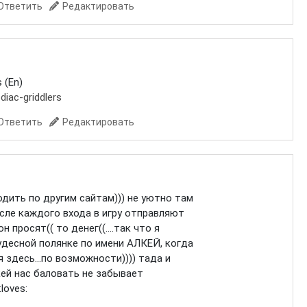
Ответить
Редактировать
 (En)
diac-griddlers
Ответить
Редактировать
одить по другим сайтам))) не уютно там
осле каждого входа в игру отправляют
н просят(( то денег((....так что я
удесной полянке по имени АЛКЕЙ, когда
 здесь...по возможности)))) тада и
кей нас баловать не забывает
loves: