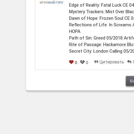
ИГРОВОЙ ГУРУ
Edge of Reality: Fatal Luck CE 
Mystery Trackers: Mist Over Bl
Dawn of Hope: Frozen Soul CE
Reflections of Life: In Scream
HOPA
Path of Sin: Greed 05/2018 Arti
Rite of Passage: Hackamore Bl
Secret City: London Calling 05
Цитировать
0
0
[em]
[b]
[i]
[img]
[spoiler]
Е