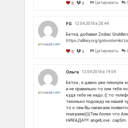
Цитировать
0
0
[em]
[b]
[i]
[img]
[spoiler]
FG
12.04.2018 в 20:44
Бетка, добавил Zodiac Griddlers
https://allkey.org/golovolomki/zo
ИГРОВОЙ ГУРУ
Цитировать
0
0
[em]
[b]
[i]
[img]
[spoiler]
Ольга
12.04.2018 в 19:04
Бетка , я давно уже плюнула х
и не правильно-то они тебя п
ИГРОВОЙ ГУРУ
куда тебе не надо..(( то телефо
тихонько подожду на нашей ч
то о чём Вы написали появится
поиграем))))Тем более что Ал
НИКАДА!!!! :angelLove: :capSm: :