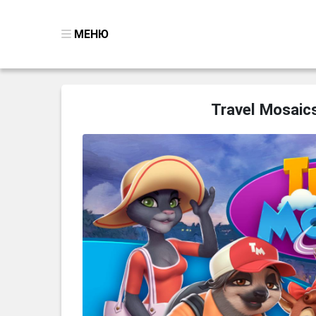
МЕНЮ
ВСЕ ИГРЫ
Travel Mosaic
ПОИСК ПРЕДМЕТОВ
ГОЛОВОЛОМКИ
БИЗНЕС
ТРИ-В-РЯД
СТРАТЕГИИ
СТРЕЛЯЛКИ
КВЕСТ
КАК СКАЧАТЬ
НОВОСТИ