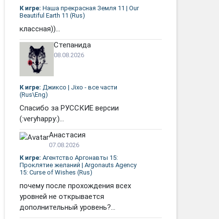
К игре:
Наша прекрасная Земля 11 | Our
Beautiful Earth 11 (Rus)
классная))...
Степанида
08.08.2026
К игре:
Джиксо | Jixo - все части
(Rus\Eng)
Спасибо за РУССКИЕ версии
(:veryhappy:)...
Анастасия
07.08.2026
К игре:
Агентство Аргонавты 15:
Проклятие желаний | Argonauts Agency
15: Curse of Wishes (Rus)
почему после прохождения всех
уровней не открывается
дополнительный уровень?...