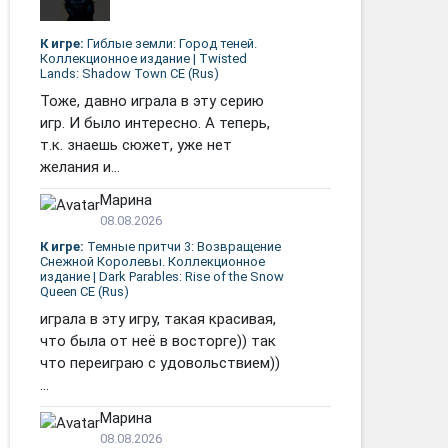
К игре:
Гиблые земли: Город теней.
Коллекционное издание | Twisted
Lands: Shadow Town CE (Rus)
Тоже, давно играла в эту серию
игр. И было интересно. А теперь,
т.к. знаешь сюжет, уже нет
желания и...
Марина
08.08.2026
К игре:
Темные притчи 3: Возвращение
Снежной Королевы. Коллекционное
издание | Dark Parables: Rise of the Snow
Queen CE (Rus)
играла в эту игру, такая красивая,
что была от неё в восторге)) так
что переиграю с удовольствием))
...
Марина
08.08.2026