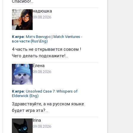
Спасибо!...
надюшка
09.08.2026
К игре:
Мэтч Венчурс | Match Ventures -
все части (Rus\Eng)
4 часть не открывается совсем !
Чего делать подскажите!...
Елена
09.08.2026
К игре:
Unsolved Case 7: Whispers of
Elderwick (Eng)
Здравствуйте, а на русском языке
будет игра эта?...
Irina
09.08.2026