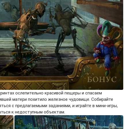
иринтах ослепительно красивой пещеры и спасаем
шившей матери похитило железное чудовище. Собирайте
ться с предлагаемыми заданиями, и играйте в мини-игры,
ться к недоступным объектам.