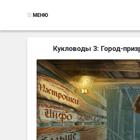
МЕНЮ
ВСЕ ИГРЫ
Кукловоды 3: Город-призр
ПОИСК ПРЕДМЕТОВ
ГОЛОВОЛОМКИ
БИЗНЕС
ТРИ-В-РЯД
СТРАТЕГИИ
СТРЕЛЯЛКИ
КВЕСТ
КАК СКАЧАТЬ
НОВОСТИ