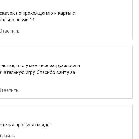
дсказок по прохождению и карты с
ально на win 11.
Ответить
стье, что у меня все загрузилось и
ечательную игру. Спасибо сайту за
Ответить
едения профиля не идет
ветить