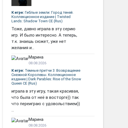
К игре:
Гиблые земли: Город теней.
Коллекционное издание | Twisted
Lands: Shadow Town CE (Rus)
Тоже, давно играла в эту серию
игр. И было интересно. А теперь,
т.к. знаешь сюжет, уже нет
желания и...
Марина
08.08.2026
К игре:
Темные притчи 3: Возвращение
Снежной Королевы. Коллекционное
издание | Dark Parables: Rise of the Snow
Queen CE (Rus)
играла в эту игру, такая красивая,
что была от неё в восторге)) так
что переиграю с удовольствием))
...
Марина
08.08.2026