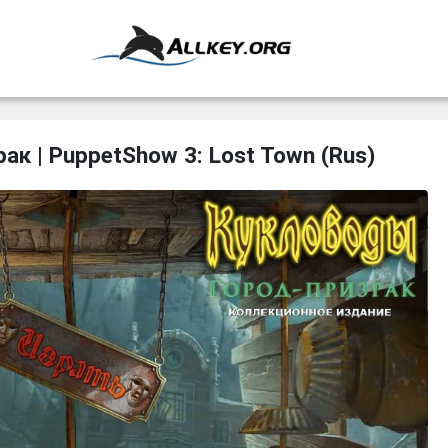
ак | PuppetShow 3: Lost Town (Rus)