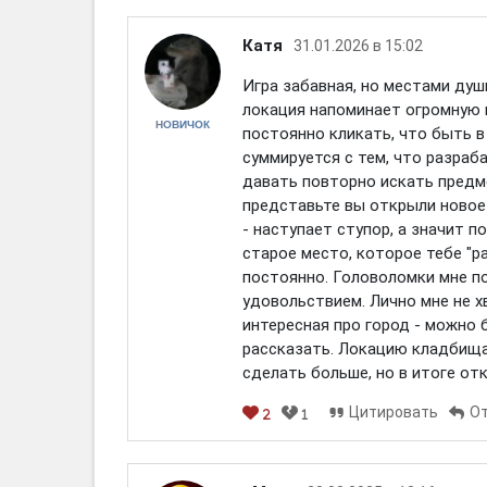
Катя
31.01.2026 в 15:02
Игра забавная, но местами душн
локация напоминает огромную к
НОВИЧОК
постоянно кликать, что быть в
суммируется с тем, что разраб
давать повторно искать предм
представьте вы открыли новое 
- наступает ступор, а значит п
старое место, которое тебе "р
постоянно. Головоломки мне п
удовольствием. Лично мне не 
интересная про город - можно 
рассказать. Локацию кладбища
сделать больше, но в итоге от
Цитировать
О
2
1