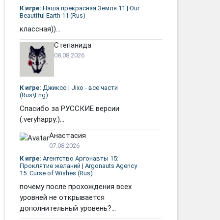
К игре:
Наша прекрасная Земля 11 | Our
Beautiful Earth 11 (Rus)
классная))...
Степанида
08.08.2026
К игре:
Джиксо | Jixo - все части
(Rus\Eng)
Спасибо за РУССКИЕ версии
(:veryhappy:)...
Анастасия
07.08.2026
К игре:
Агентство Аргонавты 15:
Проклятие желаний | Argonauts Agency
15: Curse of Wishes (Rus)
почему после прохождения всех
уровней не открывается
дополнительный уровень?...