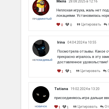
Мила
28.08.2025 в 12:16
Неплохая игруха, жаль нет по
локациями. Установилась норм
ПРОДВИНУТЫЙ
Цитировать
0
0
Irina
04.04.2024 в 10:55
Посмотрела отзывы. Какое сча
прекрасно игралось в эту зам
НЕПОБЕДИМЫЙ
доставленное удовольствие!
Цитировать
1
1
Tatiana
19.02.2024 в 13:20
присоединяюсь.игра дальше вв
Цитировать
От
НОВИЧОК
1
1