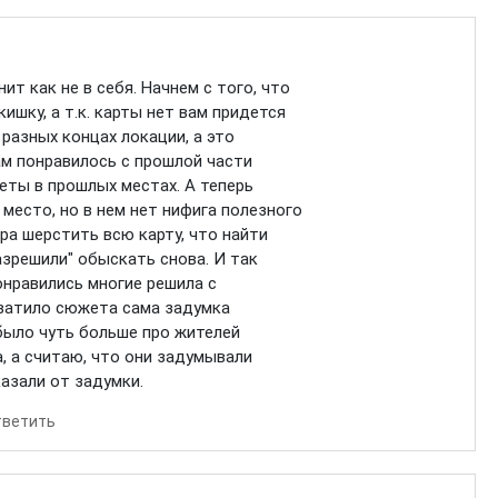
ит как не в себя. Начнем с того, что
ишку, а т.к. карты нет вам придется
 разных концах локации, а это
ам понравилось с прошлой части
еты в прошлых местах. А теперь
место, но в нем нет нифига полезного
ора шерстить всю карту, что найти
азрешили" обыскать снова. И так
онравились многие решила с
хватило сюжета сама задумка
было чуть больше про жителей
, а считаю, что они задумывали
казали от задумки.
тветить