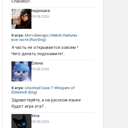
Спасибо!...
надюшка
09.08.2026
К игре:
Мэтч Венчурс | Match Ventures -
все части (Rus\Eng)
4 часть не открывается совсем !
Чего делать подскажите!...
Елена
09.08.2026
К игре:
Unsolved Case 7: Whispers of
Elderwick (Eng)
Здравствуйте, а на русском языке
будет игра эта?...
Irina
09.08.2026