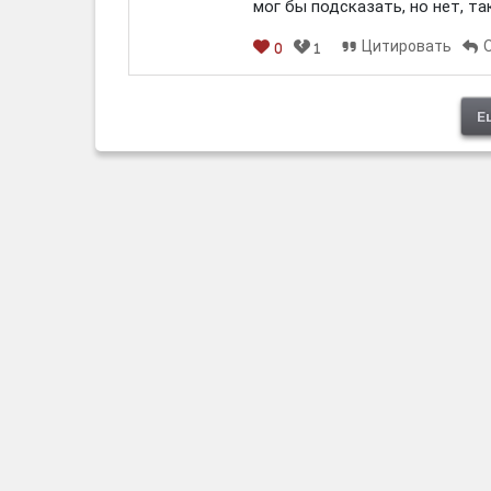
мог бы подсказать, но нет, т
Цитировать
0
1
[em]
[b]
[i]
[img]
[spoiler]
Е