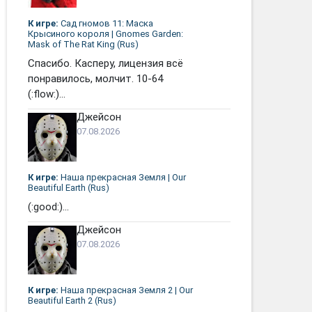
К игре:
Сад гномов 11: Маска
Крысиного короля | Gnomes Garden:
Mask of The Rat King (Rus)
Спасибо. Касперу, лицензия всё
понравилось, молчит. 10-64
(:flow:)...
Джейсон
07.08.2026
К игре:
Наша прекрасная Земля | Our
Beautiful Earth (Rus)
(:good:)...
Джейсон
07.08.2026
К игре:
Наша прекрасная Земля 2 | Our
Beautiful Earth 2 (Rus)