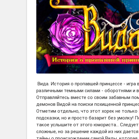
Вида. История о пропавшей принцессе - игра 
различными темными силами - оборотнями и в
Отправляйтесь вместе со своим забавным пом
демонов Видой на поиски похищенной принцес
Отметим отдельно, что этот хорек не только 
подсказки, но и просто базарит без умолку! 
такое услышите от этого юмориста... Следует
сложные, но за решение каждой из них дается
тайны о происхождении самой Виды, которая с