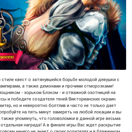
в стиле квест о затянувшейся борьбе молодой девушки с
ампирами, а также демонами и прочими отморозками!
ощником - хорьком Блэком - и отважной охотницей на
сы и победите создателя теней Викторианских окраин.
хитер, но и невероятно болтлив и часто не только дает
Попробуйте на пять минут замереть на любой локации и вы
 также упомянуть, что головоломки в данной игре весьма
 отдельная награда! А в финале игры Вас ждет раскрытие
овсем ничего не знает о своих родителях и в блаженном