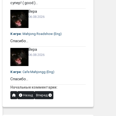
супер! (:good:)...
Вера
06.08.2026
К игре:
Mahjong Roadshow (Eng)
Спасибо...
Вера
06.08.2026
К игре:
Cafe Mahjongg (Eng)
Спасибо...
Начальные комментарии:
Назад
Вперед