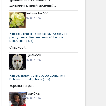
уровней не открывается
дополнительный уровень?...
babalucha777
07.08.2026
К игре:
Отважные спасатели 20: Легион
разрушения | Rescue Team 20: Legion of
Destruction (Rus)
Спасибо!...
Джейсон
07.08.2026
К игре:
Детективные расследования |
Detective Investigations (Rus)
хорошая игра...
Голубка
07.08.2026