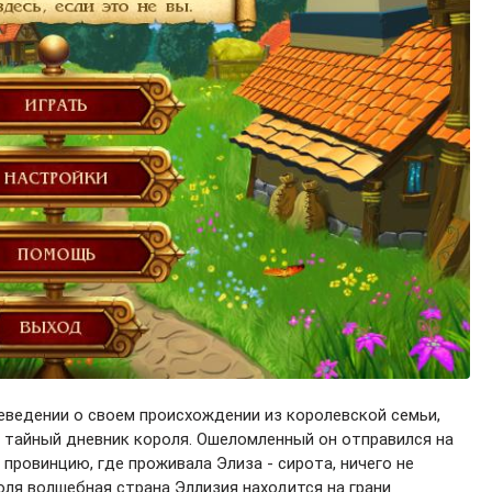
еведении о своем происхождении из королевской семьи,
 тайный дневник короля. Ошеломленный он отправился на
провинцию, где проживала Элиза - сирота, ничего не
оля волшебная страна Эллизия находится на грани