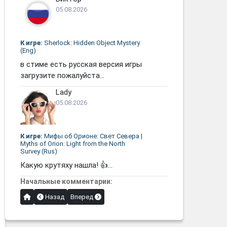
05.08.2026
К игре:
Sherlock: Hidden Object Mystery
(Eng)
в стиме есть русская версия игры
загрузите пожалуйста...
Lady
05.08.2026
К игре:
Мифы об Орионе: Свет Севера |
Myths of Orion: Light from the North
Survey (Rus)
Какую крутяху нашла! 👍...
Начальные комментарии:
Назад
Вперед