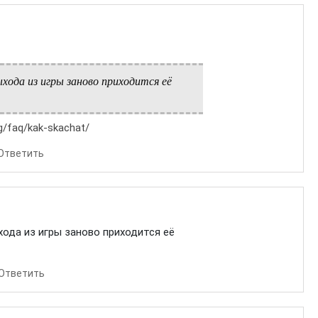
ыхода из игры заново приходится её
org/faq/kak-skachat/
Ответить
ыхода из игры заново приходится её
Ответить