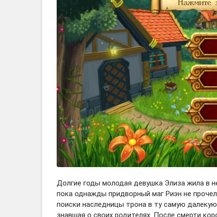
Долгие годы молодая девушка Элиза жила в н
пока однажды придворный маг Риэн не прочел
поиски наследницы трона в ту самую далекую 
знавшая о своих родителях. После смерти кор