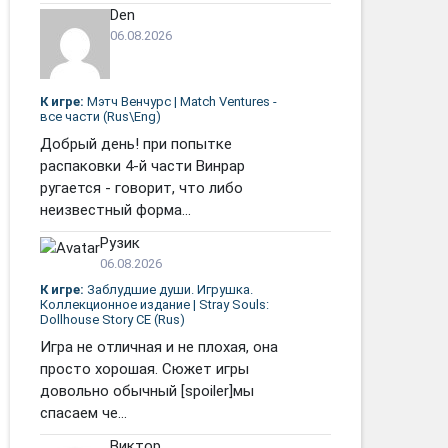
Den
06.08.2026
К игре:
Мэтч Венчурс | Match Ventures -
все части (Rus\Eng)
Добрый день! при попытке
распаковки 4-й части Винрар
ругается - говорит, что либо
неизвестный форма...
Рузик
06.08.2026
К игре:
Заблудшие души. Игрушка.
Коллекционное издание | Stray Souls:
Dollhouse Story CE (Rus)
Игра не отличная и не плохая, она
просто хорошая. Сюжет игры
довольно обычный [spoiler]мы
спасаем че...
Виктор