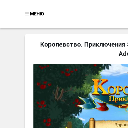
МЕНЮ
ВСЕ ИГРЫ
Королевство. Приключения Эл
ПОИСК ПРЕДМЕТОВ
Adv
ГОЛОВОЛОМКИ
БИЗНЕС
ТРИ-В-РЯД
СТРАТЕГИИ
СТРЕЛЯЛКИ
КВЕСТ
КАК СКАЧАТЬ
НОВОСТИ