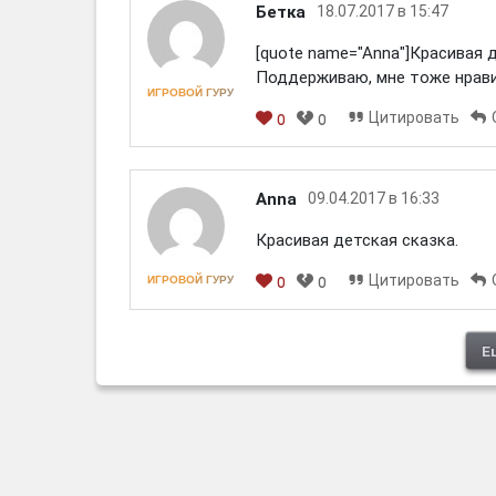
Бетка
18.07.2017 в 15:47
[quote name="Anna"]Красивая д
Поддерживаю, мне тоже нрави
ИГРОВОЙ ГУРУ
Цитировать
0
0
[em]
[b]
[i]
[img]
[spoiler]
Anna
09.04.2017 в 16:33
Красивая детская сказка.
Цитировать
ИГРОВОЙ ГУРУ
0
0
[em]
[b]
[i]
[img]
[spoiler]
Е