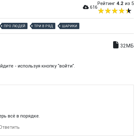
Рейтинг
4.2
из 5
616
ПРО ЛЮДЕЙ
ТРИ В РЯД
ШАРИКИ
32МБ
дите - используя кнопку "войти".
рь всё в порядке.
Ответить