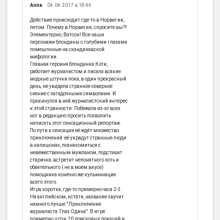
Anna
04.04.2017 в 18:44
Действие происходит где-то в Норвегии,
летом. Почему в Норвегии, спросите вы?!
Элементарно, Ватсон! Все наши
персонажи блондины с голубими глазами
помешпнные на скандинавской
мифологии.
Главная героиня блондинка Кэти,
работает журналистом и писала всякие
модные штучки пока, в один прекрасный
день, не увидела странное северное
сияние с загадочными символами. И
прокинулся в ней журналистский интерес
к этой странности. Побежала из-зо всех
ног в редакцию просить позволить
написать этот сенсационный репортаж.
По пути к сенсации её ждёт множество
приключений: её украдут странные люди
в капишонах, познакомиться с
невежественным мужланом, подставит
старичка, встретит непонятного хоть и
обаятельного ( не в моем вкусе)
помощника конечно же кульминация
всего этого.
Игра коротка, где-то примерно часа 2-3.
На английском, кстати, название звучит
намного лучше " Приключения
журналиста: Глаз Одина". В игре
примерно штук 20 поисковых локаций и