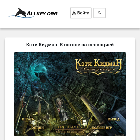
Войти
ВСЕ ИГРЫ
Кэти Кидман. В погоне за сенсацией
ПОИСК ПРЕДМЕТОВ
ГОЛОВОЛОМКИ
БИЗНЕС
ТРИ-В-РЯД
СТРАТЕГИИ
СТРЕЛЯЛКИ
КВЕСТ
КАК СКАЧАТЬ
НОВОСТИ