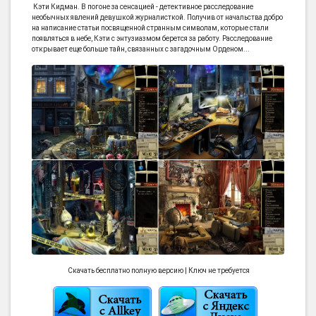
Кэти Кидман. В погоне за сенсацией - детективное расследование
необычных явлений девушкой журналисткой. Получив от начальства добро
на написание статьи посвященной странным символам, которые стали
появляться в небе, Кэти с энтузиазмом берется за работу. Расследование
открывает еще больше тайн, связанных с загадочным Орденом...
Скачать бесплатно полную версию | Ключ не требуется