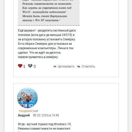
Режимы совместимости не помогают.
Как играть на современном компе под
Win10 - пожалуйста подскажите!
Может быть стоит Виртуальную
машину с Win XP запустить?
Ещё вариант - разделить системный диск
пополам (если диск де меньше 240 Гб) и
на вторую половину установить Семёрку.
Есть сборки Семёрок для установки на
современные компьютеры. Лично я так
сделал. Что не идёт на десятке,
перезагружаетесь в семёрку.
1
0
Цитировать
Ответить
ПРОДВИНУТЫЙ
Андрей
08.02.2026 в 14:48
Игра - жуткий тормоз под Windows 10.
Режимы совместимости не помогают.