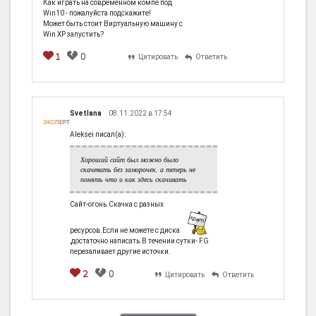
Как играть на современном компе под
Win10 - пожалуйста подскажите!
Может быть стоит Виртуальную машину с
Win XP запустить?
1
0
Цитировать
Ответить
Svetlana
08.11.2022 в 17:54
ЭКСПЕРТ
Aleksei писал(а):
Хороший сайт был можно было
скачевать без заморочек, а теперь не
понять что и как здесь скачивать
Cайт-огонь.Скачка с разных
ресурсов.Если не можете с диска
,достаточно написать.В течении сутки- FG
перезаливает другие источки.
2
0
Цитировать
Ответить