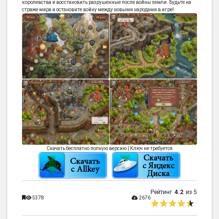
королевства и восстановить разрушенные после войны земли. Будьте на
страже мира и остановите войну между новыми народами в игре!
Скачать бесплатно полную версию | Ключ не требуется
Рейтинг
4.2
из 5
5378
2676