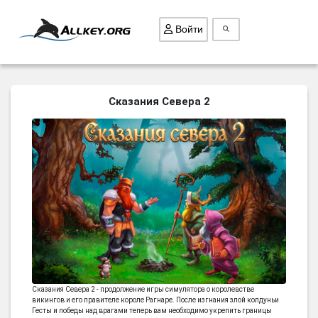
Войти
ВСЕ ИГРЫ
Сказания Севера 2
ПОИСК ПРЕДМЕТОВ
ГОЛОВОЛОМКИ
БИЗНЕС
ТРИ-В-РЯД
СТРАТЕГИИ
СТРЕЛЯЛКИ
КВЕСТ
КАК СКАЧАТЬ
Сказания Севера 2 - продолжение игры симулятора о королевстве
викингов и его правителе короле Рагнаре. После изгнания злой колдуньи
НОВОСТИ
Гесты и победы над врагами теперь вам необходимо укрепить границы