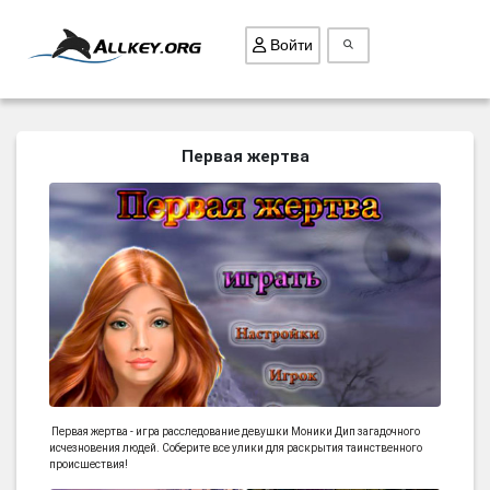
Войти
ВСЕ ИГРЫ
Первая жертва
ПОИСК ПРЕДМЕТОВ
ГОЛОВОЛОМКИ
БИЗНЕС
ТРИ-В-РЯД
СТРАТЕГИИ
СТРЕЛЯЛКИ
КВЕСТ
Первая жертва - игра расследование девушки Моники Дип загадочного
КАК СКАЧАТЬ
исчезновения людей. Соберите все улики для раскрытия таинственного
происшествия!
НОВОСТИ