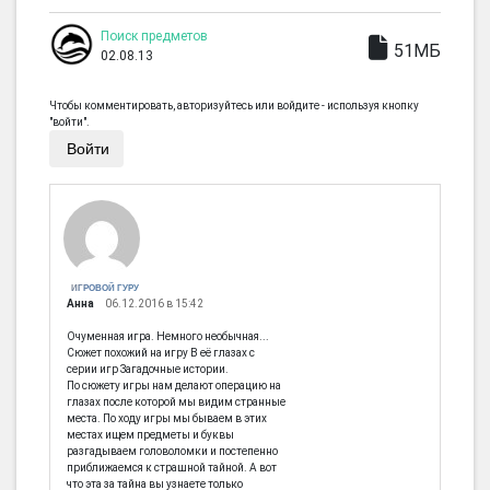
Поиск предметов
51МБ
02.08.13
Чтобы комментировать, авторизуйтесь или войдите - используя кнопку
"войти".
Войти
ИГРОВОЙ ГУРУ
Анна
06.12.2016 в 15:42
Очуменная игра. Немного необычная...
Сюжет похожий на игру В её глазах с
серии игр Загадочные истории.
По сюжету игры нам делают операцию на
глазах после которой мы видим странные
места. По ходу игры мы бываем в этих
местах ищем предметы и буквы
разгадываем головоломки и постепенно
приближаемся к страшной тайной. А вот
что эта за тайна вы узнаете только