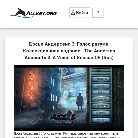
Войти
ВСЕ ИГРЫ
Досье Андерсена 3: Голос разума.
Коллекционное издание | The Andersen
ПОИСК ПРЕДМЕТОВ
Accounts 3: A Voice of Reason CE (Rus)
ГОЛОВОЛОМКИ
БИЗНЕС
ТРИ-В-РЯД
СТРАТЕГИИ
СТРЕЛЯЛКИ
КВЕСТ
КАК СКАЧАТЬ
НОВОСТИ
Досье Андерсена 3. Голос разума. Коллекционное издание - третья часть