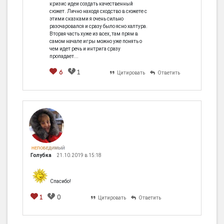
кризис идеи создать качественный
сюжет. Лично находя сходство в сюжете с
этими сказками я очень сильно
разочаровался и сразу было ясно халтура.
Вторая часть хуже из всех, там прям в
самом начале игры можно уже понять о
чем идет речь и интрига сразу
пропадает...
6
1
Цитировать
Ответить
НЕПОБЕДИМЫЙ
Голубка
21.10.2019 в 15:18
Спасибо!
1
0
Цитировать
Ответить