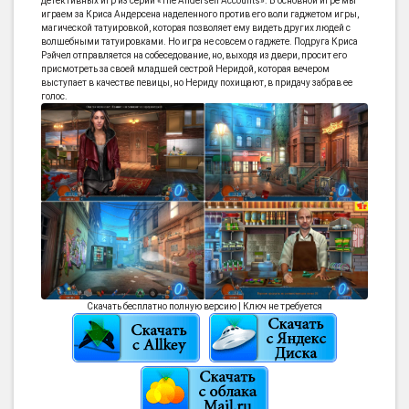
детективных игр из серии «The Andersen Accounts». В основной игре мы
играем за Криса Андерсена наделенного против его воли гаджетом игры,
магической татуировкой, которая позволяет ему видеть других людей с
волшебными татуировками. Но игра не совсем о гаджете. Подруга Криса
Рэйчел отправляется на собеседование, но, выходя из двери, просит его
присмотреть за своей младшей сестрой Неридой, которая вечером
выступает в качестве певицы, но Нериду похищают, в придачу забрав ее
голос.
Скачать бесплатно полную версию | Ключ не требуется