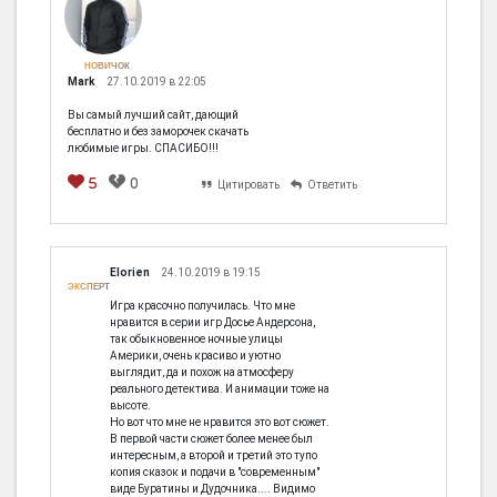
НОВИЧОК
Mark
27.10.2019 в 22:05
Вы самый лучший сайт, дающий
бесплатно и без заморочек скачать
любимые игры. СПАСИБО!!!
5
0
Цитировать
Ответить
Elorien
24.10.2019 в 19:15
ЭКСПЕРТ
Игра красочно получилась. Что мне
нравится в серии игр Досье Андерсона,
так обыкновенное ночные улицы
Америки, очень красиво и уютно
выглядит, да и похож на атмосферу
реального детектива. И анимации тоже на
высоте.
Но вот что мне не нравится это вот сюжет.
В первой части сюжет более менее был
интересным, а второй и третий это тупо
копия сказок и подачи в "cовременным"
виде Буратины и Дудочника.... Видимо