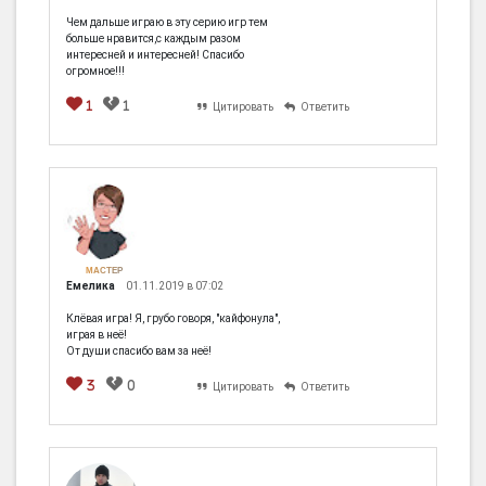
Чем дальше играю в эту серию игр тем
больше нравится,с каждым разом
интересней и интересней! Спасибо
огромное!!!
1
1
Цитировать
Ответить
МАСТЕР
Емелика
01.11.2019 в 07:02
Клёвая игра! Я, грубо говоря, "кайфонула",
играя в неё!
От души спасибо вам за неё!
3
0
Цитировать
Ответить