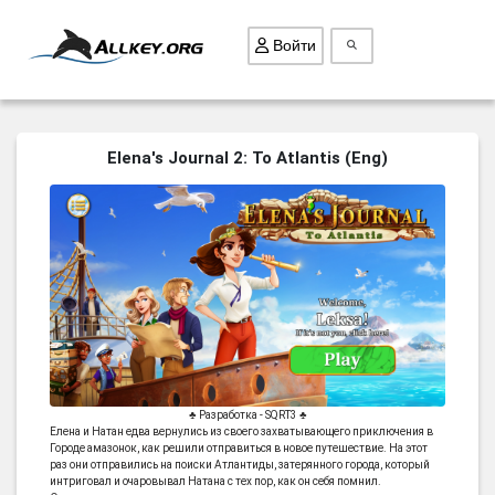
Войти
ВСЕ ИГРЫ
Elena's Journal 2: To Atlantis (Eng)
ПОИСК ПРЕДМЕТОВ
ГОЛОВОЛОМКИ
БИЗНЕС
ТРИ-В-РЯД
СТРАТЕГИИ
СТРЕЛЯЛКИ
КВЕСТ
♣ Разработка - SQRT3 ♣
Елена и Натан едва вернулись из своего захватывающего приключения в
КАК СКАЧАТЬ
Городе амазонок, как решили отправиться в новое путешествие. На этот
раз они отправились на поиски Атлантиды, затерянного города, который
НОВОСТИ
интриговал и очаровывал Натана с тех пор, как он себя помнил.