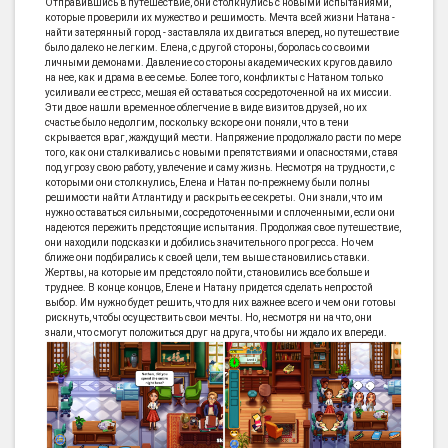
Отправившись в путешествие, они столкнулись с новыми испытаниями,
которые проверили их мужество и решимость. Мечта всей жизни Натана -
найти затерянный город - заставляла их двигаться вперед, но путешествие
было далеко не легким. Елена, с другой стороны, боролась со своими
личными демонами. Давление со стороны академических кругов давило
на нее, как и драма в ее семье. Более того, конфликты с Натаном только
усиливали ее стресс, мешая ей оставаться сосредоточенной на их миссии.
Эти двое нашли временное облегчение в виде визитов друзей, но их
счастье было недолгим, поскольку вскоре они поняли, что в тени
скрывается враг, жаждущий мести. Напряжение продолжало расти по мере
того, как они сталкивались с новыми препятствиями и опасностями, ставя
под угрозу свою работу, увлечение и саму жизнь. Несмотря на трудности, с
которыми они столкнулись, Елена и Натан по-прежнему были полны
решимости найти Атлантиду и раскрыть ее секреты. Они знали, что им
нужно оставаться сильными, сосредоточенными и сплоченными, если они
надеются пережить предстоящие испытания. Продолжая свое путешествие,
они находили подсказки и добились значительного прогресса. Но чем
ближе они подбирались к своей цели, тем выше становились ставки.
Жертвы, на которые им предстояло пойти, становились все больше и
труднее. В конце концов, Елене и Натану придется сделать непростой
выбор. Им нужно будет решить, что для них важнее всего и чем они готовы
рискнуть, чтобы осуществить свои мечты. Но, несмотря ни на что, они
знали, что смогут положиться друг на друга, что бы ни ждало их впереди.