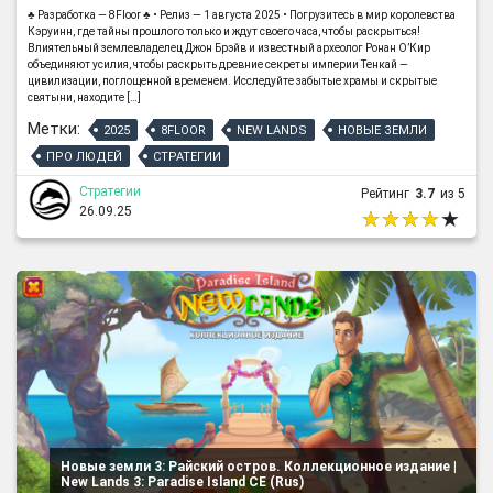
♣ Разработка — 8Floor ♣ • Релиз — 1 августа 2025 • Погрузитесь в мир королевства
Кэруинн, где тайны прошлого только и ждут своего часа, чтобы раскрыться!
Влиятельный землевладелец Джон Брэйв и известный археолог Ронан О’Кир
объединяют усилия, чтобы раскрыть древние секреты империи Тенкай —
цивилизации, поглощенной временем. Исследуйте забытые храмы и скрытые
святыни, находите […]
Метки:
2025
8FLOOR
NEW LANDS
НОВЫЕ ЗЕМЛИ
ПРО ЛЮДЕЙ
СТРАТЕГИИ
Стратегии
Рейтинг
3.7
из 5
26.09.25
Новые земли 3: Райский остров. Коллекционное издание |
New Lands 3: Paradise Island CE (Rus)