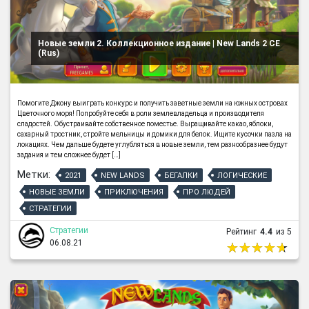
Новые земли 2. Коллекционное издание | New Lands 2 CE
(Rus)
Помогите Джону выиграть конкурс и получить заветные земли на южных островах
Цветочного моря! Попробуйте себя в роли землевладельца и производителя
сладостей. Обустраивайте собственное поместье. Выращивайте какао, яблоки,
сахарный тростник, стройте мельницы и домики для белок. Ищите кусочки пазла на
локациях. Чем дальше будете углубляться в новые земли, тем разнообразнее будут
задания и тем сложнее будет […]
Метки:
2021
NEW LANDS
БЕГАЛКИ
ЛОГИЧЕСКИЕ
НОВЫЕ ЗЕМЛИ
ПРИКЛЮЧЕНИЯ
ПРО ЛЮДЕЙ
СТРАТЕГИИ
Стратегии
Рейтинг
4.4
из 5
06.08.21