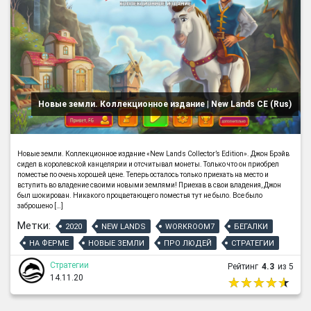
Новые земли. Коллекционное издание | New Lands CE (Rus)
Новые земли. Коллекционное издание «New Lands Collector’s Edition». Джон Брэйв
сидел в королевской канцелярии и отсчитывал монеты. Только что он приобрел
поместье по очень хорошей цене. Теперь осталось только приехать на место и
вступить во владение своими новыми землями! Приехав в свои владения, Джон
был шокирован. Никакого процветающего поместья тут не было. Все было
заброшено […]
Метки:
2020
NEW LANDS
WORKROOM7
БЕГАЛКИ
НА ФЕРМЕ
НОВЫЕ ЗЕМЛИ
ПРО ЛЮДЕЙ
СТРАТЕГИИ
Стратегии
Рейтинг
4.3
из 5
14.11.20