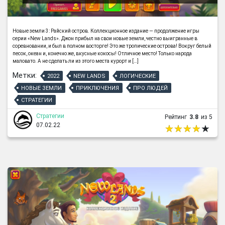
Новые земли 3: Райский остров. Коллекционное издание — продолжение игры
серии «New Lands». Джон прибыл на свои новые земли, честно выигранные в
соревновании, и был в полном восторге! Это же тропические острова! Вокруг белый
песок, океан и, конечно же, вкусные кокосы! Отличное место! Только народа
маловато. А не сделать ли из этого места курорт и […]
Метки:
2022
NEW LANDS
ЛОГИЧЕСКИЕ
НОВЫЕ ЗЕМЛИ
ПРИКЛЮЧЕНИЯ
ПРО ЛЮДЕЙ
СТРАТЕГИИ
Стратегии
Рейтинг
3.8
из 5
07.02.22