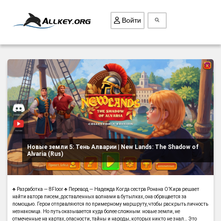
Войти
ВСЕ ИГРЫ
ПОИСК ПРЕДМЕТОВ
ГОЛОВОЛОМКИ
БИЗНЕС
ТРИ-В-РЯД
Новые земли 5: Тень Алварии | New Lands: The Shadow of
СТРАТЕГИИ
Alvaria (Rus)
СТРЕЛЯЛКИ
КВЕСТ
♣ Разработка — 8Floor ♣ Перевод — Надежда Когда сестра Ронана О’Кира решает
КАК СКАЧАТЬ
найти автора писем, доставленных волнами в бутылках, она обращается за
помощью. Герои отправляются по примерному маршруту, чтобы раскрыть личность
незнакомца. Но путь оказывается куда более сложным: новые земли, не
НОВОСТИ
отмеченные на картах, опасности, тайны и народы, которых никто не знал… Это