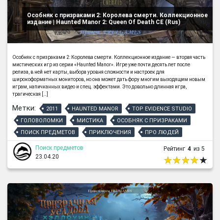
Особняк с призраками 2: Королева смерти. Коллекционное
издание | Haunted Manor 2: Queen Of Death CE (Rus)
Особняк с призраками 2: Королева смерти. Коллекционное издание — вторая часть
мистических игр из серии «Haunted Manor». Игре уже почти десять лет после
релиза, в ней нет карты, выбора уровня сложности и настроек для
широкоформатных мониторов, но она может дать фору многим выходящим новым
играм, напичканных видео и спец. эффектами. Это довольно длинная игра,
трагическая […]
Метки:
2011
HAUNTED MANOR
TOP EVIDENCE STUDIO
ГОЛОВОЛОМКИ
МИСТИКА
ОСОБНЯК С ПРИЗРАКАМИ
ПОИСК ПРЕДМЕТОВ
ПРИКЛЮЧЕНИЯ
ПРО ЛЮДЕЙ
Поиск предметов
Рейтинг
4
из 5
23.04.20