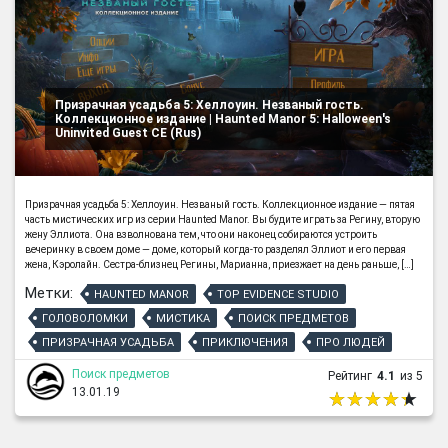
Призрачная усадьба 5: Хеллоуин. Незваный гость.
Коллекционное издание | Haunted Manor 5: Halloween's
Uninvited Guest CE (Rus)
Призрачная усадьба 5: Хеллоуин. Незваный гость. Коллекционное издание — пятая
часть мистических игр из серии Haunted Manor. Вы будите играть за Регину, вторую
жену Эллиота. Она взволнована тем, что они наконец собираются устроить
вечеринку в своем доме — доме, который когда-то разделял Эллиот и его первая
жена, Кэролайн. Сестра-близнец Регины, Марианна, приезжает на день раньше, […]
Метки:
HAUNTED MANOR
TOP EVIDENCE STUDIO
ГОЛОВОЛОМКИ
МИСТИКА
ПОИСК ПРЕДМЕТОВ
ПРИЗРАЧНАЯ УСАДЬБА
ПРИКЛЮЧЕНИЯ
ПРО ЛЮДЕЙ
Поиск предметов
Рейтинг
4.1
из 5
13.01.19