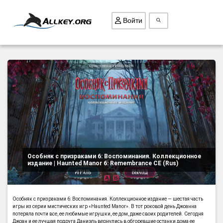
Войти
ВСЕ ИГРЫ
ПОИСК ПРЕДМЕТОВ
ГОЛОВОЛОМКИ
БИЗНЕС
ТРИ-В-РЯД
СТРАТЕГИИ
Особняк с призраками 6: Воспоминания. Коллекционное
издание | Haunted Manor 6: Remembrance CE (Rus)
СТРЕЛЯЛКИ
КВЕСТ
КАК СКАЧАТЬ
Особняк с призраками 6: Воспоминания. Коллекционное издание — шестая часть
игры из серии мистических игр «Haunted Manor». В тот роковой день Джоанна
потеряла почти все, ее любимые игрушки, ее дом, даже своих родителей. Сегодня
НОВОСТИ
Джоан и ее лучшая подруга Даниэль вернулись в обгоревшие останки дома ее