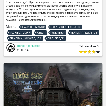
Призрачная усадьба. Красота в картине — мистический квест о молодом художнике
Стефане Блэке, заключившим соглашение со смертью для получения вечной
молодости. Условие сделки с темными силами — создание портретов девушек,
души которых потом попадают в мир теней, представ перед алтарем смерти. Вам
поручена благородная миссия по спасению девушек в мрачном, готическом
поместье. Наберитесь смелости и […]
Метки:
HAUNTED MANOR
TOP EVIDENCE STUDIO
ГОЛОВОЛОМКИ
КВЕСТ
МИСТИКА
ПОИСК ПРЕДМЕТОВ
ПРИЗРАЧНАЯ УСАДЬБА
ПРО ЛЮДЕЙ
Поиск предметов
Рейтинг
4
из 5
28.05.14