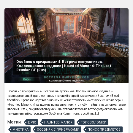
Особняк с призраками 4: Встреча выпускников.
Коллекционное издание | Haunted Manor 4: The Last
Reunion CE (Rus)
Особняк с призраками 4. Встреча выпускников. Коллекционное издание —
паранормальный триллер, напоминающий старый классический фильм «Blood
Sacrifice» Кровавое жертвоприношение, четвертая часть мистических игр из серии
«Haunted Manor». Игра должна понравится тем, кто любит тайны и паранормальные
явления. Итак, пакуйте свои сумки! Вы отправляетесь на встречу одноклассников
на уединенный остров, в дом Особняка Ковингтона, в особняк, […]
Метки:
EIPIX
HAUNTED MANOR
ГОЛОВОЛОМКИ
МИСТИКА
ОСОБНЯК С ПРИЗРАКАМИ
ПОИСК ПРЕДМЕТОВ