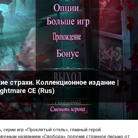
е страхи. Коллекционное издание |
ightmare CE (Rus)
, серии игр «Проклятый отель», главный герой
звучным названием «Свобода», получив странное письмо от