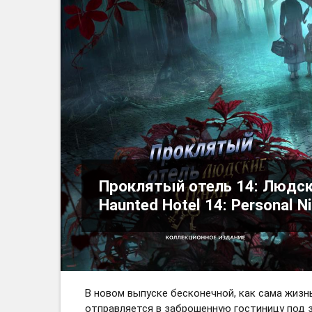
Проклятый отель 14: Людски
Haunted Hotel 14: Personal N
В новом выпуске бесконечной, как сама жизнь
отправляется в заброшенную гостиницу под 