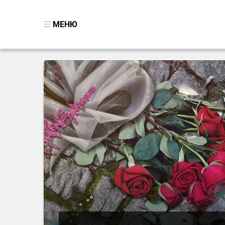
МЕНЮ
ВСЕ ИГРЫ
ПОИСК ПРЕДМЕТОВ
ГОЛОВОЛОМКИ
БИЗНЕС
ТРИ-В-РЯД
СТРАТЕГИИ
СТРЕЛЯЛКИ
КВЕСТ
КАК СКАЧАТЬ
НОВОСТИ