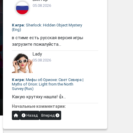
05.08.2026
К игре:
Sherlock: Hidden Object Mystery
(Eng)
в стиме есть русская версия игры
загрузите пожалуйста...
Lady
05.08.2026
К игре:
Мифы об Орионе: Свет Севера |
Myths of Orion: Light from the North
Survey (Rus)
Какую крутяху нашла! 👍...
Начальные комментарии:
Назад
Вперед