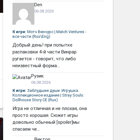
Den
06.08.2026
К игре:
Мэтч Венчурс | Match Ventures -
все части (Rus\Eng)
Добрый день! при попытке
распаковки 4-й части Винрар
ругается - говорит, что либо
неизвестный форма...
Рузик
06.08.2026
К игре:
Заблудшие души. Игрушка.
Коллекционное издание | Stray Souls:
Dollhouse Story CE (Rus)
Игра не отличная и не плохая, она
просто хорошая. Сюжет игры
довольно обычный [spoiler]мы
спасаем че...
Виктор