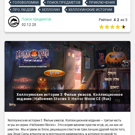
ГОЛОВОЛОМКИ
ПОИСК ПРЕДМЕТОВ
ПРИКЛЮЧЕНИЯ
ПРО ЛЮДЕЙ
ХЕЛЛОУИН
ХЕЛЛОУИНСКИЕ ИСТОРИИ
Поиск предметов
Рейтинг
4.2
из 5
02.12.20
Хеллоуинские истории 3: Фильм ужасов. Коллекционное
издание | Halloween Stories 3: Horror Movie CE (Rus)
Хеллоуинские истории 3: Фильм ужасов. Коллекционное издание — третья часть
игры из серии «Halloween Stories». Это скорее веселая простая игра, но, ни как не
ужастик. Мы играем за Элли, решившую спасти ее трех лучших друзей после того,
как Злые Силы втянули их в запутанную видеозапись, в которую по какой-то