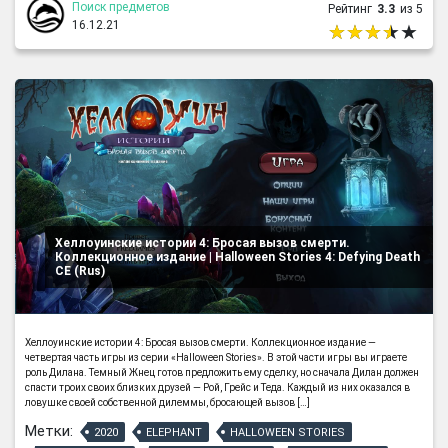
Поиск предметов
Рейтинг
3.3
из 5
16.12.21
Хеллоуинские истории 4: Бросая вызов смерти.
Коллекционное издание | Halloween Stories 4: Defying Death
CE (Rus)
Хеллоуинские истории 4: Бросая вызов смерти. Коллекционное издание —
четвертая часть игры из серии «Halloween Stories». В этой части игры вы играете
роль Дилана. Темный Жнец готов предложить ему сделку, но сначала Дилан должен
спасти троих своих близких друзей — Рой, Грейс и Теда. Каждый из них оказался в
ловушке своей собственной дилеммы, бросающей вызов […]
Метки:
2020
ELEPHANT
HALLOWEEN STORIES