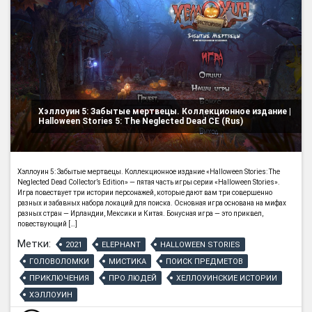
Хэллоуин 5: Забытые мертвецы. Коллекционное издание |
Halloween Stories 5: The Neglected Dead CE (Rus)
Хэллоуин 5: Забытые мертвецы. Коллекционное издание «Halloween Stories: The
Neglected Dead Collector’s Edition» — пятая часть игры серии «Halloween Stories».
Игра повествует три истории персонажей, которые дают вам три совершенно
разных и забавных набора локаций для поиска. Основная игра основана на мифах
разных стран — Ирландии, Мексики и Китая. Бонусная игра — это приквел,
повествующий […]
Метки:
2021
ELEPHANT
HALLOWEEN STORIES
ГОЛОВОЛОМКИ
МИСТИКА
ПОИСК ПРЕДМЕТОВ
ПРИКЛЮЧЕНИЯ
ПРО ЛЮДЕЙ
ХЕЛЛОУИНСКИЕ ИСТОРИИ
ХЭЛЛОУИН