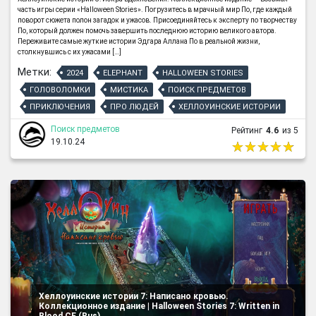
часть игры серии «Halloween Stories». Погрузитесь в мрачный мир По, где каждый
поворот сюжета полон загадок и ужасов. Присоединяйтесь к эксперту по творчеству
По, который должен помочь завершить последнюю историю великого автора.
Переживите самые жуткие истории Эдгара Аллана По в реальной жизни,
столкнувшись с их ужасами […]
Метки:
2024
ELEPHANT
HALLOWEEN STORIES
ГОЛОВОЛОМКИ
МИСТИКА
ПОИСК ПРЕДМЕТОВ
ПРИКЛЮЧЕНИЯ
ПРО ЛЮДЕЙ
ХЕЛЛОУИНСКИЕ ИСТОРИИ
Поиск предметов
Рейтинг
4.6
из 5
19.10.24
Хеллоуинские истории 7: Написано кровью.
Коллекционное издание | Halloween Stories 7: Written in
Blood CE (Rus)