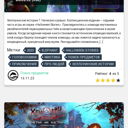
Хеллоуинские истории 7: Написано кровью. Коллекционное издание — седьмая
часть игры из серии «Halloween Stories». Присоединитесь к команде неутомимых
разоблачителей паранормальных тайн в захватывающем приключении в музее
ужасов. Когда загадочная черная книга становится источником зловещих явлений, и
злой колдун Барлоу похищает членов команды, на вас ложится задача проникнуть в
извращенный, призрачный мир музея. Разгадывайте головоломки, […]
Метки:
2023
ELEPHANT
HALLOWEEN STORIES
ГОЛОВОЛОМКИ
МИСТИКА
ПОИСК ПРЕДМЕТОВ
ПРИКЛЮЧЕНИЯ
ПРО ЛЮДЕЙ
ХЕЛЛОУИНСКИЕ ИСТОРИИ
Поиск предметов
Рейтинг
4
из 5
16.11.23