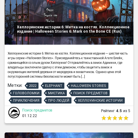
Хеллоуинские истории 6: Метка на костях. Коллекционное
издание | Halloween Stories 6: Mark on the Bone CE (Rus)
Хеллоуинские истории 6: Метка на костях. Коллекционное издание — шестая часть
игры серии «Halloween Stories». Присоединяйтесь к таинственной Агате Блейк,
сражающейся со злым духом Хэллоуина! Отправляйтесь в замок Адамини, где
владельцы заключили сделку с этим демоном, чтобы защитить замок и
окружающих жителей деревни от мародеров и захватчиков. Однако цена этой
потусторонней системы безопасности может быть […]
Метки:
2022
ELEPHANT
HALLOWEEN STORIES
ГОЛОВОЛОМКИ
МИСТИКА
ПОИСК ПРЕДМЕТОВ
ПРИКЛЮЧЕНИЯ
ПРО ЛЮДЕЙ
ХЕЛЛОУИНСКИЕ ИСТОРИИ
Поиск предметов
Рейтинг
4.5
из 5
01.12.22