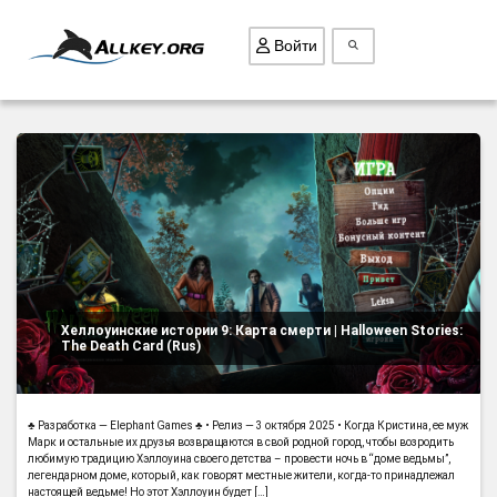
Войти
ВСЕ ИГРЫ
ПОИСК ПРЕДМЕТОВ
ГОЛОВОЛОМКИ
БИЗНЕС
ТРИ-В-РЯД
Хеллоуинские истории 9: Карта смерти | Halloween Stories:
СТРАТЕГИИ
The Death Card (Rus)
СТРЕЛЯЛКИ
КВЕСТ
♣ Разработка — Elephant Games ♣ • Релиз — 3 октября 2025 • Когда Кристина, ее муж
КАК СКАЧАТЬ
Марк и остальные их друзья возвращаются в свой родной город, чтобы возродить
любимую традицию Хэллоуина своего детства – провести ночь в “доме ведьмы”,
легендарном доме, который, как говорят местные жители, когда-то принадлежал
НОВОСТИ
настоящей ведьме! Но этот Хэллоуин будет […]