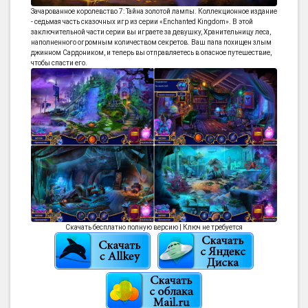
Зачарованное королевство 7: Тайна золотой лампы. Коллекционное издание
- седьмая часть сказочных игр из серии «Enchanted Kingdom». В этой
заключительной части серии вы играете за девушку, Хранительницу леса,
наполненного огромным количеством секретов. Ваш папа похищен злым
джинном Сардоником, и теперь вы отправляетесь в опасное путешествие,
чтобы спасти его.
Скачать бесплатно полную версию | Ключ не требуется