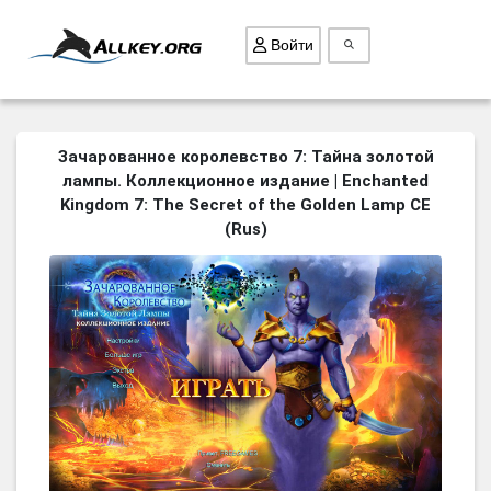
Войти
ВСЕ ИГРЫ
Зачарованное королевство 7: Тайна золотой
лампы. Коллекционное издание | Enchanted
ПОИСК ПРЕДМЕТОВ
Kingdom 7: The Secret of the Golden Lamp CE
ГОЛОВОЛОМКИ
(Rus)
БИЗНЕС
ТРИ-В-РЯД
СТРАТЕГИИ
СТРЕЛЯЛКИ
КВЕСТ
КАК СКАЧАТЬ
НОВОСТИ