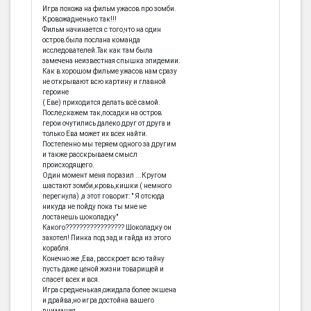
Игра похожа на фильм ужасов про зомби.
Кровожадненько так!!!
Фильм начинается с того,что на один
остров была послана команда
исследователей.Так как там была
замечена неизвестная спышка эпидемии.
Как в хорошом фильме ужасов нам сразу
не открывают всю картину и главной
героине
( Еве) приходится делать всё самой.
После,скажем так,посадки на остров
герои очутились далеко друг от друга и
только Ева может их всех найти.
Постепенно мы теряем одного за другим
и также расскрываем смысл
происходящего.
Один момент меня поразил ...Кругом
шастают зомби,кровь,кишки ( немного
перегнула) ,а этот говорит: " Я отсюда
никуда не пойду пока ты мне не
лостанешь шоколадку"
Какого????????????????? Шоколадку он
захотел! Пинка под зад и гайда из этого
корабля.
Конечно же ,Ева, расскроет всю тайну
пусть даже ценой жизни товарищей и
спасет всех и вся.
Игра средненькая,ожидала более экшена
и драйва,но игра достойна вашего
внимания.