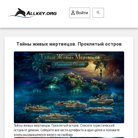
Войти
ВСЕ ИГРЫ
Тайны живых мертвецов. Проклятый остров
ПОИСК ПРЕДМЕТОВ
ГОЛОВОЛОМКИ
БИЗНЕС
ТРИ-В-РЯД
СТРАТЕГИИ
СТРЕЛЯЛКИ
КВЕСТ
КАК СКАЧАТЬ
Тайны живых мертвецов. Проклятый остров. Спасите туристический
остров от демона. Соберите все части артефакта в одно целое и положите
НОВОСТИ
конец вырвавшемуся вирусу на свободу.