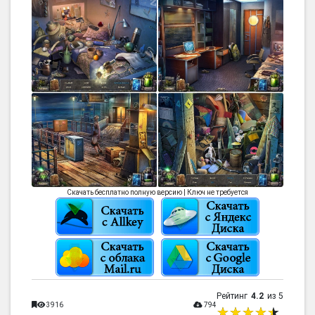
Скачать бесплатно полную версию | Ключ не требуется
Рейтинг
4.2
из 5
3916
794