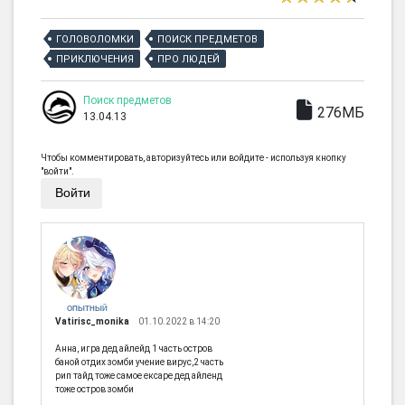
ГОЛОВОЛОМКИ
ПОИСК ПРЕДМЕТОВ
ПРИКЛЮЧЕНИЯ
ПРО ЛЮДЕЙ
Поиск предметов
276МБ
13.04.13
Чтобы комментировать, авторизуйтесь или войдите - используя кнопку
"войти".
Войти
ОПЫТНЫЙ
Vatirisc_monika
01.10.2022 в 14:20
Анна, игра дед айлейд 1 часть остров
баной отдих зомби учение вирус,2 часть
рип тайд тоже самое ексаре дед айленд
тоже остров зомби