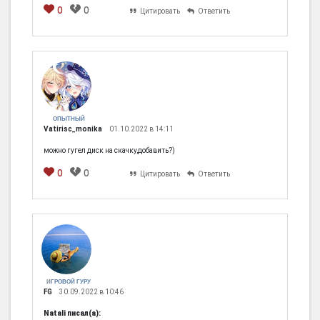
0
0
Цитировать
Ответить
ОПЫТНЫЙ
Vatirisc_monika
01.10.2022 в 14:11
можно гугел диск на скачку,добавить?)
0
0
Цитировать
Ответить
ИГРОВОЙ ГУРУ
FG
30.09.2022 в 10:46
Natali писал(а):