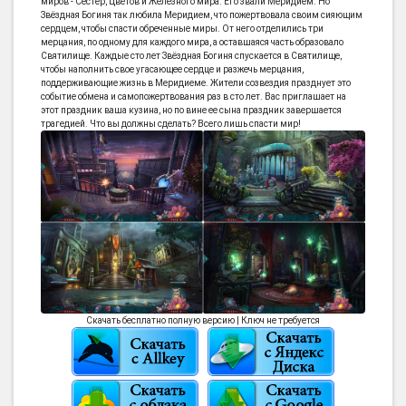
миров - Сестер, Цветов и Железного мира. Его звали Меридием. Но
Звёздная Богиня так любила Меридием, что пожертвовала своим сияющим
сердцем, чтобы спасти обреченные миры. От него отделились три
мерцания, по одному для каждого мира, а оставшаяся часть образовало
Святилище. Каждые сто лет Звёздная Богиня спускается в Святилище,
чтобы наполнить свое угасающее сердце и разжечь мерцания,
поддерживающие жизнь в Меридиеме. Жители созвездия празднует это
событие обмена и самопожертвования раз в сто лет. Вас приглашает на
этот праздник ваша кузина, но по вине ее сына праздник завершается
трагедией. Что вы должны сделать? Всего лишь спасти мир!
Скачать бесплатно полную версию | Ключ не требуется