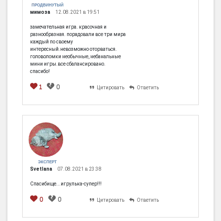
ПРОДВИНУТЫЙ
мимоза
12.08.2021 в 19:51
замечательная игра. красочная и
разнообразная. порадовали все три мира
каждый по своему
интересный.невозможно оторваться.
головоломки необычные, небанальные
мини игры.все сбалансировано.
спасибо!
1
0
Цитировать
Ответить
ЭКСПЕРТ
Svetlana
07.08.2021 в 23:38
Спасибище...игрулька-супер!!!
0
0
Цитировать
Ответить