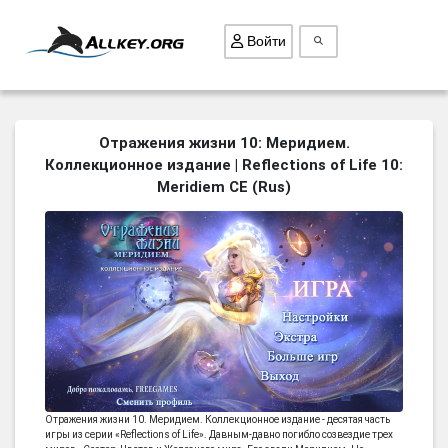
Войти
ВСЕ ИГРЫ
Отражения жизни 10: Меридием.
Коллекционное издание | Reflections of Life 10:
ПОИСК ПРЕДМЕТОВ
Meridiem CE (Rus)
ГОЛОВОЛОМКИ
БИЗНЕС
ТРИ-В-РЯД
СТРАТЕГИИ
СТРЕЛЯЛКИ
КВЕСТ
КАК СКАЧАТЬ
Отражения жизни 10. Меридием. Коллекционное издание - десятая часть
НОВОСТИ
игры из серии «Reflections of Life». Давным-давно погибло созвездие трех