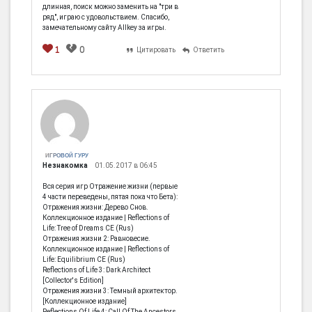
длинная, поиск можно заменить на "три в
ряд", играю с удовольствием. Спасибо,
замечательному сайту Allkey за игры.
1
0
Цитировать
Ответить
ИГРОВОЙ ГУРУ
Незнакомка
01.05.2017 в 06:45
Вся серия игр Отражение жизни (первые
4 части переведены, пятая пока что Бета):
Отражения жизни: Дерево Снов.
Коллекционное издание | Reflections of
Life: Tree of Dreams CE (Rus)
Отражения жизни 2: Равновесие.
Коллекционное издание | Reflections of
Life: Equilibrium CE (Rus)
Reflections of Life 3: Dark Architect
[Collector's Edition]
Отражения жизни 3: Темный архитектор.
[Коллекционное издание]
Reflections Of Life 4: Call Of The Ancestors