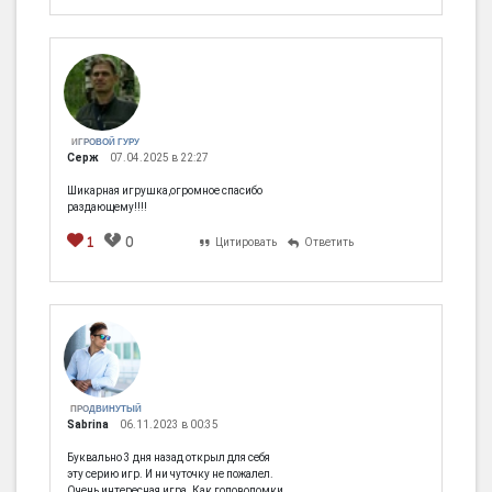
ИГРОВОЙ ГУРУ
Серж
07.04.2025 в 22:27
Шикарная игрушка,огромное спасибо
раздающему!!!!
1
0
Цитировать
Ответить
ПРОДВИНУТЫЙ
Sabrina
06.11.2023 в 00:35
Буквально 3 дня назад открыл для себя
эту серию игр. И ни чуточку не пожалел.
Очень интересная игра. Как головоломки,