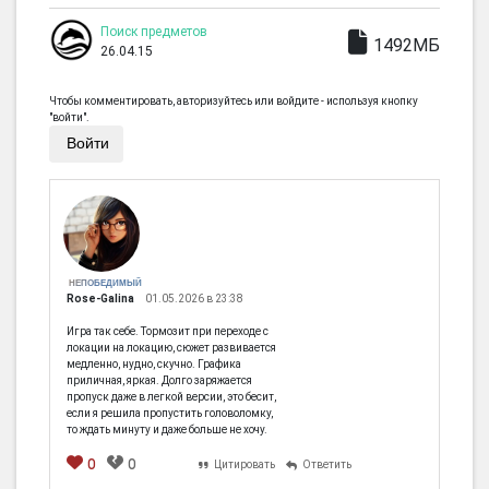
Поиск предметов
1492МБ
26.04.15
Чтобы комментировать, авторизуйтесь или войдите - используя кнопку
"войти".
Войти
НЕПОБЕДИМЫЙ
Rose-Galina
01.05.2026 в 23:38
Игра так себе. Тормозит при переходе с
локации на локацию, сюжет развивается
медленно, нудно, скучно. Графика
приличная, яркая. Долго заряжается
пропуск даже в легкой версии, это бесит,
если я решила пропустить головоломку,
то ждать минуту и даже больше не хочу.
0
0
Цитировать
Ответить