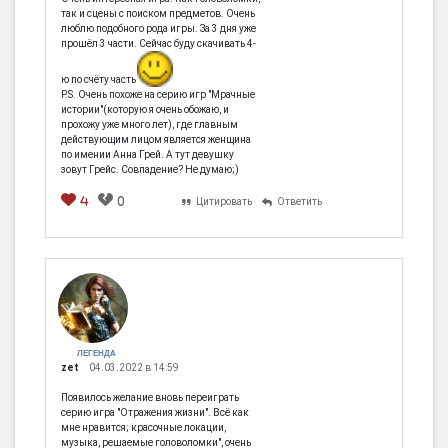
так и сцены с поиском предметов. Очень
люблю подобного рода игры. За 3 дня уже
прошёл 3 части. Сейчас буду скачивать 4-
ю по счёту часть
P.S. Очень похоже на серию игр "Мрачные
истории"(которую я очень обожаю, и
прохожу уже много лет), где главным
действующим лицом является женщина
по имении Анна Грей. А тут девушку
зовут Грейс. Совпадение? Не думаю;)
4
0
Цитировать
Ответить
ЛЕГЕНДА
zet
04.03.2022 в 14:59
Появилось желание вновь переиграть
серию игра "Отражения жизни". Всё как
мне нравится; красочные локации,
музыка, решаемые головоломки", очень