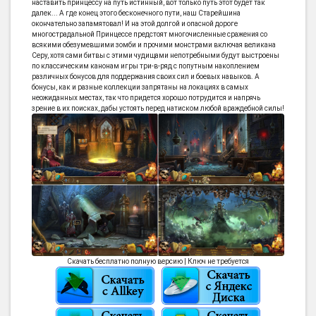
наставить принцессу на путь истинный, вот только путь этот будет так
далек... А где конец этого бесконечного пути, наш Старейшина
окончательно запамятовал! И на этой долгой и опасной дороге
многострадальной Принцессе предстоят многочисленные сражения со
всякими обезумевшими зомби и прочими монстрами включая великана
Серу, хотя сами битвы с этими чудищами непотребными будут выстроены
по классическим канонам игры три-в-ряд с попутным накоплением
различных бонусов для поддержания своих сил и боевых навыков. А
бонусы, как и разные коллекции запрятаны на локациях в самых
неожиданных местах, так что придется хорошо потрудится и напрячь
зрение в их поисках, дабы устоять перед натиском любой враждебной силы!
Скачать бесплатно полную версию | Ключ не требуется