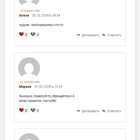
ИГРОВОЙ ГУРУ
Алёна
03.02.2018 в 18:54
нудная..непонравилась что-то
0
0
Цитировать
Ответить
[em]
[b]
[i]
[img]
[spoiler]
ИГРОВОЙ ГУРУ
Марина
01.02.2018 в 15:29
Танюшка, пожалуйста, обращайтесь! А
мужу приветик :marryMe:
0
0
Цитировать
Ответить
[em]
[b]
[i]
[img]
[spoiler]