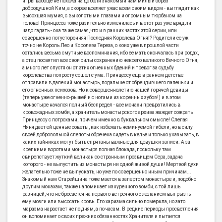
игры вообще не похожа на до боли знакомый нам милый образ
добродушной Ким, а скорее вселяет ужас всем своим видом - выглядит как
высохшая мумия, с выколотыми глазами и огромным тюрбаном на
голове! Принцесса тоже разительно изменилась и в этот раз уже вряд ли
надо гадать - она та же самая, что и в ранних частях этой серии, или
совершенно потусторонняя Последняя Королева Огня!? Родители ее уж
точно не Король Лео и Королева Тереза, о коих уже в прошлой части
остались весьма смутные воспоминания, ибо ее мать скончалась при родах,
а отец посвятил все свои силы сохранению некоего великого Вечного Огня,
а много лет спустя он от этих огненных бдений и тревог за судьбу
королевства попросту сошел с ума. Принцессу еще в раннем детстве
отправили в далекий монастырь, подальше от сбрендившего папеньки и
его огненных психозов. Но к совершеннолетию нашей горячей девицы
(теперь уже огненно-рыжей и с ногами из коренных зубов!) и в этом
монастыре начался полный беспредел - все монахи превратились в
кровожадных зомби, а хранитель монастырского архива жаждет сожрать
Принцессу с потрохами, причем именно в буквальном смысле! Слепая
Няня дает ей ценные советы, как избежать неминуемой гибели, но в силу
своей добровольной слепоты обречена сидеть в келье и только указывать, в
каких тайниках могут быть спрятаны важные для девушки записи. А за
крепкими воротами монастыря полная блокада, поскольку там
свирепствует жуткий великан со странным прозвищем Сера, задача
которого - не выпустить из монастыря ни одной живой души! Мертвой духи
желательно тоже не выпускать, но уже по совершенно иным причинам...
Знакомый нам Старейшина тоже мается в запертом монастыре и, подобно
другим монахам, также напоминает изнуренного зомби, с той лишь
разницей, что не бросается на первого встречного с желанием выгрызть
ему мозги или высосать кровь. Его харизма сильно померкла, но зато
маразма нарастает не по дням, а по часам. В редкие периоды просветления
он вспоминает о своих прежних обязанностях Хранителя и пытается