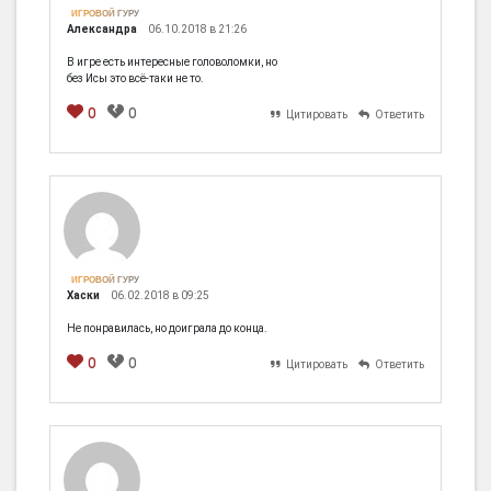
ИГРОВОЙ ГУРУ
Александра
06.10.2018 в 21:26
В игре есть интересные головоломки, но
без Исы это всё-таки не то.
0
0
Цитировать
Ответить
[em]
[b]
[i]
[img]
[spoiler]
ИГРОВОЙ ГУРУ
Хаски
06.02.2018 в 09:25
Не понравилась, но доиграла до конца.
0
0
Цитировать
Ответить
[em]
[b]
[i]
[img]
[spoiler]