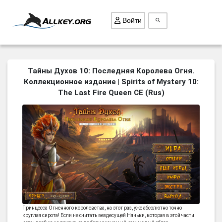
Войти
ВСЕ ИГРЫ
Тайны Духов 10: Последняя Королева Огня.
Коллекционное издание | Spirits of Mystery 10:
ПОИСК ПРЕДМЕТОВ
The Last Fire Queen CE (Rus)
ГОЛОВОЛОМКИ
БИЗНЕС
ТРИ-В-РЯД
СТРАТЕГИИ
СТРЕЛЯЛКИ
КВЕСТ
КАК СКАЧАТЬ
Принцесса Огненного королевства, на этот раз, уже абсолютно точно
НОВОСТИ
круглая сирота! Если не считать вездесущей Няньки, которая в этой части