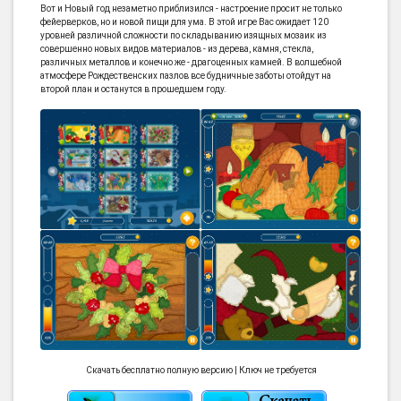
Вот и Новый год незаметно приблизился - настроение просит не только
фейерверков, но и новой пищи для ума. В этой игре Вас ожидает 120
уровней различной сложности по складыванию изящных мозаик из
совершенно новых видов материалов - из дерева, камня, стекла,
различных металлов и конечно же - драгоценных камней. В волшебной
атмосфере Рождественских пазлов все будничные заботы отойдут на
второй план и останутся в прошедшем году.
Скачать бесплатно полную версию | Ключ не требуется