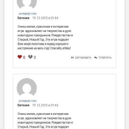
ИГРОВОЙ ГУРУ
Евгения
19.12.2015 в 01:46
Очень милая, красочная и интересная
игра. вдохновляет на творчество в духе
новогодних праздников: Рождествство и
Старый, Новый Год. Эта игра подарит
Вам море позитива и заряд хорошего
настроения на весь год! Спасибо, allkey!
0
0
Цитировать
Ответить
[em]
[b]
[i]
[img]
[spoiler]
ИГРОВОЙ ГУРУ
Евгения
19.12.2015 в 01:46
Очень милая, красочная и интересная
игра. вдохновляет на творчество в духе
новогодних праздников: Рождествство и
Старый, Новый Год. Эта игра подарит