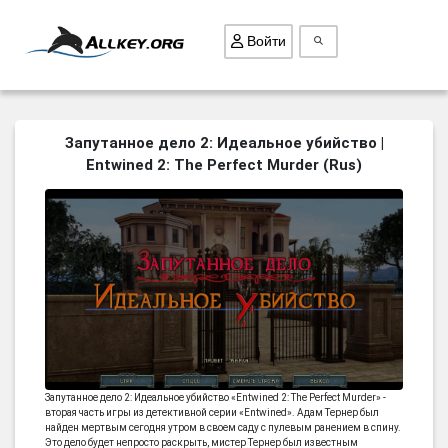
Войти
ВСЕ ИГРЫ
Запутанное дело 2: Идеальное убийство |
Entwined 2: The Perfect Murder (Rus)
ПОИСК ПРЕДМЕТОВ
ГОЛОВОЛОМКИ
БИЗНЕС
ТРИ-В-РЯД
СТРАТЕГИИ
СТРЕЛЯЛКИ
КВЕСТ
Запутанное дело 2: Идеальное убийство «Entwined 2: The Perfect Murder» -
КАК СКАЧАТЬ
вторая часть игры из детективной серии «Entwined». Адам Тернер был
найден мертвым сегодня утром в своем саду с пулевым ранением в спину.
НОВОСТИ
Это дело будет непросто раскрыть, мистер Тернер был известным