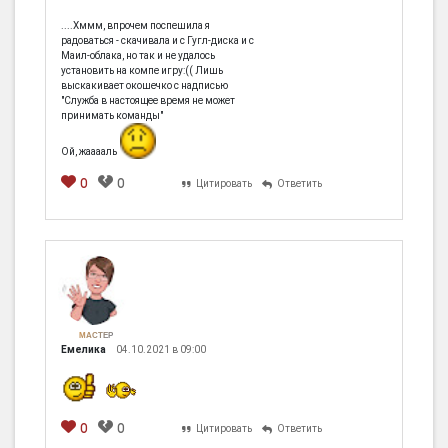
....Хммм, впрочем поспешила я
радоваться - скачивала и с Гугл-диска и с
Маил-облака, но так и не удалось
установить на компе игру:(( Лишь
выскакивает окошечко с надписью
"Служба в настоящее время не может
принимать команды"
Ой, жааааль
0
0
Цитировать
Ответить
МАСТЕР
Емелика
04.10.2021 в 09:00
0
0
Цитировать
Ответить