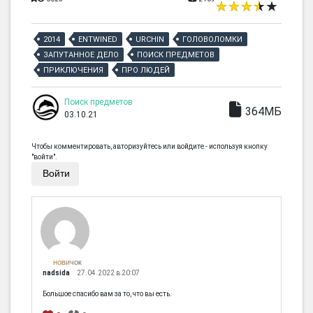
2014
ENTWINED
URCHIN
ГОЛОВОЛОМКИ
ЗАПУТАННОЕ ДЕЛО
ПОИСК ПРЕДМЕТОВ
ПРИКЛЮЧЕНИЯ
ПРО ЛЮДЕЙ
Поиск предметов
364МБ
03.10.21
Чтобы комментировать, авторизуйтесь или войдите - используя кнопку
"войти".
Войти
НОВИЧОК
nadsida
27.04.2022 в 20:07
Большое спасибо вам за то, что вы есть.