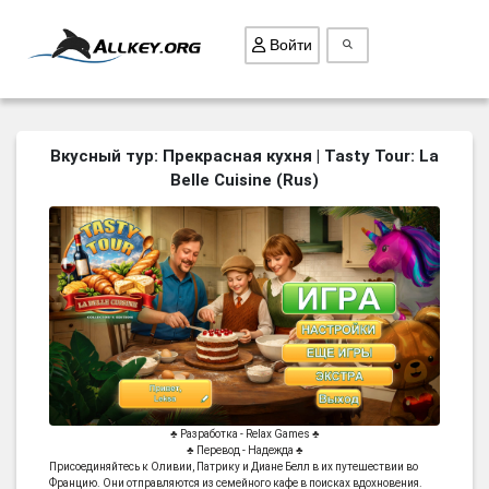
Войти
ВСЕ ИГРЫ
Вкусный тур: Прекрасная кухня | Tasty Tour: La
Belle Cuisine (Rus)
ПОИСК ПРЕДМЕТОВ
ГОЛОВОЛОМКИ
БИЗНЕС
ТРИ-В-РЯД
СТРАТЕГИИ
СТРЕЛЯЛКИ
КВЕСТ
♣ Разработка - Relax Games ♣
КАК СКАЧАТЬ
♣ Перевод - Надежда ♣
Присоединяйтесь к Оливии, Патрику и Диане Белл в их путешествии во
НОВОСТИ
Францию. Они отправляются из семейного кафе в поисках вдохновения.