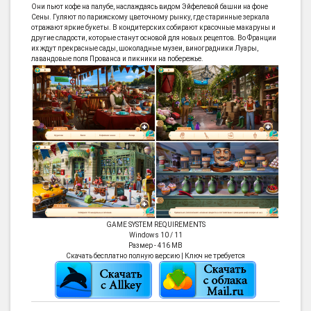
Они пьют кофе на палубе, наслаждаясь видом Эйфелевой башни на фоне
Сены. Гуляют по парижскому цветочному рынку, где старинные зеркала
отражают яркие букеты. В кондитерских собирают красочные макаруны и
другие сладости, которые станут основой для новых рецептов. Во Франции
их ждут прекрасные сады, шоколадные музеи, виноградники Луары,
лавандовые поля Прованса и пикники на побережье.
GAME SYSTEM REQUIREMENTS
Windows 10 / 11
Размер - 416 MB
Скачать бесплатно полную версию | Ключ не требуется