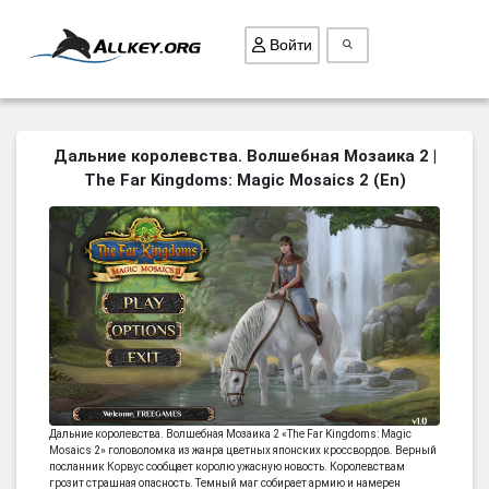
Войти
ВСЕ ИГРЫ
Дальние королевства. Волшебная Мозаика 2 |
The Far Kingdoms: Magic Mosaics 2 (En)
ПОИСК ПРЕДМЕТОВ
ГОЛОВОЛОМКИ
БИЗНЕС
ТРИ-В-РЯД
СТРАТЕГИИ
СТРЕЛЯЛКИ
КВЕСТ
Дальние королевства. Волшебная Мозаика 2 «The Far Kingdoms: Magic
КАК СКАЧАТЬ
Mosaics 2» головоломка из жанра цветных японских кроссвордов. Верный
посланник Корвус сообщает королю ужасную новость. Королевствам
НОВОСТИ
грозит страшная опасность. Темный маг собирает армию и намерен