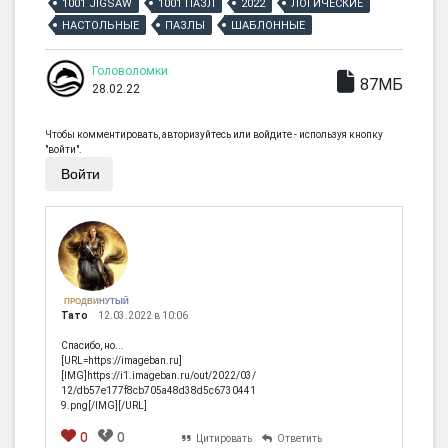
1001 JIGSAW
1001 ПАЗЛ
2022
ЛОГИЧЕСКИЕ
НАСТОЛЬНЫЕ
ПАЗЛЫ
ШАБЛОННЫЕ
Головоломки
87МБ
28.02.22
Чтобы комментировать, авторизуйтесь или войдите - используя кнопку
"войти".
Войти
ПРОДВИНУТЫЙ
Тато
12.03.2022 в 10:06
Спасибо, но...
[URL=https://imageban.ru]
[IMG]https://i1.imageban.ru/out/2022/03/
12/db57e177f8cb705a48d38d5c6730441
9.png[/IMG][/URL]
0
0
Цитировать
Ответить