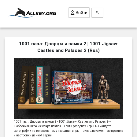
Войти
ВСЕ ИГРЫ
1001 пазл: Дворцы и замки 2 | 1001 Jigsaw:
Castles and Palaces 2 (Rus)
ПОИСК ПРЕДМЕТОВ
ГОЛОВОЛОМКИ
БИЗНЕС
ТРИ-В-РЯД
СТРАТЕГИИ
СТРЕЛЯЛКИ
КВЕСТ
1001 пазл. Дворцы и замки 2 «1001 Jigsaw: Castles and Palaces 2» -
КАК СКАЧАТЬ
шаблонная игра из жанра пазлов. В пяти разделах игры вы найдете
фотографии не только на тему названия игры, приняв неизменные правила
НОВОСТИ
и настройки данной серии.