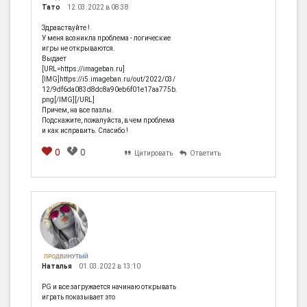
Тато
12.03.2022 в 08:38
Здравствуйте !
У меня возникла проблема - логические
игры не открываются.
Выдает
[URL=https://imageban.ru]
[IMG]https://i5.imageban.ru/out/2022/03/
12/9df6da083d8dc8a90eb6f01e17aa775b.
png[/IMG][/URL]
Причем, на все пазлы.
Подскажите, пожалуйста, в чем проблема
и как исправить. Спасибо !
0
0
Цитировать
Ответить
ПРОДВИНУТЫЙ
Наталья
01.03.2022 в 13:10
PG и все загружается начинаю открывать
играть показывает это