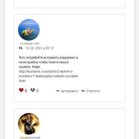
ИГРОВОЙ ГУРУ
FG
12.03.2022 в 09:12
Тато, попробуйте исправить кодировку в
окне ошибки, чтобы понять смысл
ошибки. Инфо:
http://kushavin.ru/articles/3-lechim-v-
windows-7-krakozyabry-vmesto-russkikh-
bukv
0
0
Цитировать
Ответить
ПРОДВИНУТЫЙ