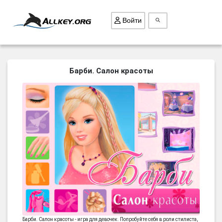
Войти
ВСЕ ИГРЫ
Барби. Салон красоты
ПОИСК ПРЕДМЕТОВ
ГОЛОВОЛОМКИ
БИЗНЕС
ТРИ-В-РЯД
СТРАТЕГИИ
СТРЕЛЯЛКИ
КВЕСТ
КАК СКАЧАТЬ
НОВОСТИ
Барби. Салон красоты - игра для девочек. Попробуйте себя в роли стилиста,