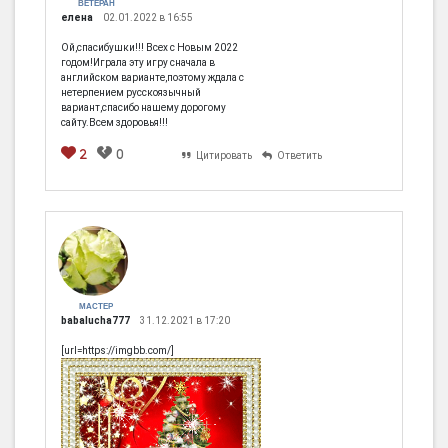
ВЕТЕРАН
елена
02.01.2022 в 16:55
Ой,спасибушки!!! Всех с Новым 2022
годом!Играла эту игру сначала в
английском варианте,поэтому ждала с
нетерпением русскоязычный
вариант,спасибо нашему дорогому
сайту.Всем здоровья!!!
2
0
Цитировать
Ответить
МАСТЕР
babalucha777
31.12.2021 в 17:20
[url=https://imgbb.com/]