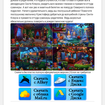
доказать родителям, что чудеса случаются, что вы готовы отправиться в
резиденцию Санта-Клауса, увидеть все своими глазами и привезти оттуда
сувениры. А вот как раз и заветный билетик на поезд до Северного полюса
подоспел. Ничего удивительного, ведь вы послушный ребенок! Помогите
послушному мальчику Кристоферу добраться до волшебной страны Санта-
Клауса и привезти оттуда сувениры родителям. Ведь взрослые
обязательно должны поверить в рождественские чудеса!
Скачать бесплатно полную официальную версию | Ключ не требуется