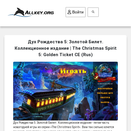
Войти
ВСЕ ИГРЫ
Дух Рождества 5: Золотой Билет.
Коллекционное издание | The Christmas Spirit
ПОИСК ПРЕДМЕТОВ
5: Golden Ticket CE (Rus)
ГОЛОВОЛОМКИ
БИЗНЕС
ТРИ-В-РЯД
СТРАТЕГИИ
СТРЕЛЯЛКИ
КВЕСТ
КАК СКАЧАТЬ
Дух Рождества 5: Золотой Билет. Коллекционное издание - пятая часть
НОВОСТИ
новогодней игры из серии «The Christmas Spirit». Вам так сильно хочется