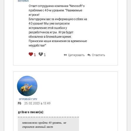
ВЕТЕРАН
Ответ сотрудника компании "Nevosoft" о
проблеме с 40-м уровнем: "Уважаемые
игроки!
Благодарим вас за информацию о сбоях на
40 уровне! Мы уже запросили
исправление этой ошибки у
разработчиков игры. Игра будет
обновлена в ближайшее время.
Приносим наши извинения за временные
неудобства!"
1
1
Цитировать
Ответить
ИГРОВОЙ ГУРУ
FG
25.02.2023 в 13:49
gribaro писал(а):
невозможно пройти 40 уровень, не
строится военный мост