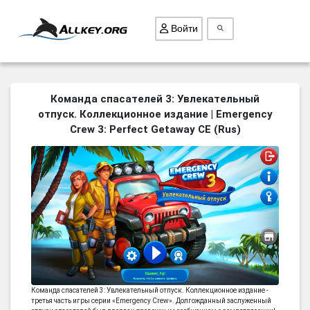
Войти
ВСЕ ИГРЫ
Команда спасателей 3: Увлекательный
отпуск. Коллекционное издание | Emergency
ПОИСК ПРЕДМЕТОВ
Crew 3: Perfect Getaway CE (Rus)
ГОЛОВОЛОМКИ
БИЗНЕС
ТРИ-В-РЯД
СТРАТЕГИИ
СТРЕЛЯЛКИ
КВЕСТ
КАК СКАЧАТЬ
Команда спасателей 3: Увлекательный отпуск. Коллекционное издание -
НОВОСТИ
третья часть игры серии «Emergency Crew». Долгожданный заслуженный