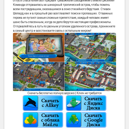
отпуск спасателей был прерван тревожным сообщением о землетрясении!
Команда отправилась на шикарный тропический остров, чтобы помочь
всем пострадавшим, оказавшимся в зоне стихийного бедствия. Стивен
Шепард как и в прошлый раз возглавляет поиски пропавших. Отважных
героев не пугают самые сложные препятствия, каждый человек имеет
шанс быть спасенным, когда за дело берутся настоящие профессионалы.
Отправляйтесь в путь по разным уголкам удаленного острова, проникните
в самый центр и восстановите связь с остальным миром!
Скачать бесплатно полную версию | Ключ не требуется