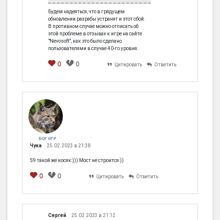
Будем надеяться, что в грядущем
обновлении разрабы устранят и этот сбой.
В противном случае можно отписать об
этой проблеме в отзывах к игре на сайте
"Nevosoft", как это было сделано
пользователями в случае 40-го уровня.
0
0
Цитировать
Ответить
БОГ ИГР
Чука
25.02.2023 в 21:38
59 такой же косяк:))) Мост не строится:))
0
0
Цитировать
Ответить
Сергей
25.02.2023 в 21:12