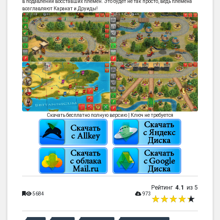
в подавлении восставших племен. Это будет не так просто, ведь племена
возглавляют Каракат и Друиды!
Скачать бесплатно полную версию | Ключ не требуется
Рейтинг
4.1
из 5
5684
973