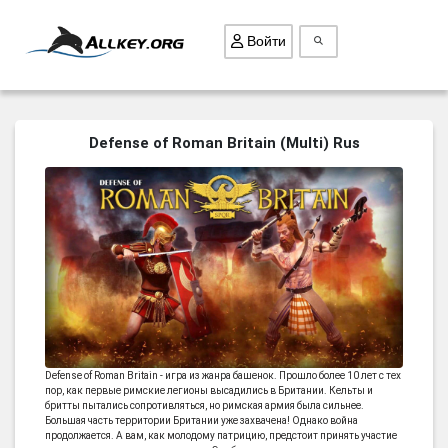
Войти
ВСЕ ИГРЫ
Defense of Roman Britain (Multi) Rus
ПОИСК ПРЕДМЕТОВ
ГОЛОВОЛОМКИ
БИЗНЕС
ТРИ-В-РЯД
СТРАТЕГИИ
СТРЕЛЯЛКИ
КВЕСТ
Defense of Roman Britain - игра из жанра башенок. Прошло более 10 лет с тех
пор, как первые римские легионы высадились в Британии. Кельты и
КАК СКАЧАТЬ
бритты пытались сопротивляться, но римская армия была сильнее.
Большая часть территории Британии уже захвачена! Однако война
НОВОСТИ
продолжается. А вам, как молодому патрицию, предстоит принять участие