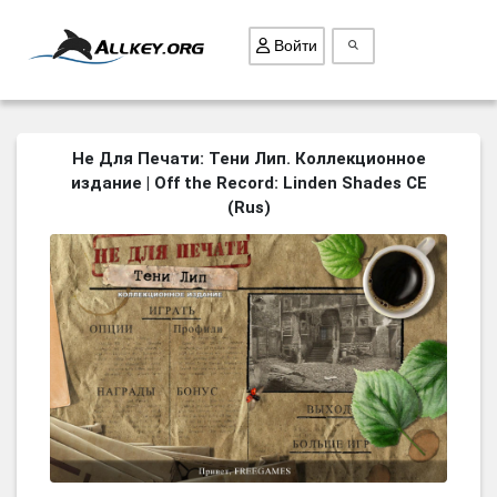
Войти
ВСЕ ИГРЫ
Не Для Печати: Тени Лип. Коллекционное
издание | Off the Record: Linden Shades CE
ПОИСК ПРЕДМЕТОВ
(Rus)
ГОЛОВОЛОМКИ
БИЗНЕС
ТРИ-В-РЯД
СТРАТЕГИИ
СТРЕЛЯЛКИ
КВЕСТ
КАК СКАЧАТЬ
НОВОСТИ