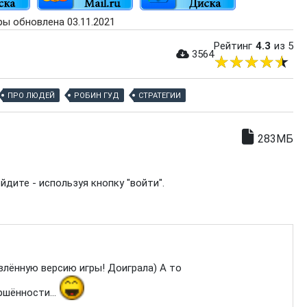
ры обновлена 03.11.2021
Рейтинг
4.3
из 5
3564
ПРО ЛЮДЕЙ
РОБИН ГУД
СТРАТЕГИИ
283МБ
дите - используя кнопку "войти".
влённую версию игры! Доиграла) А то
шённости...