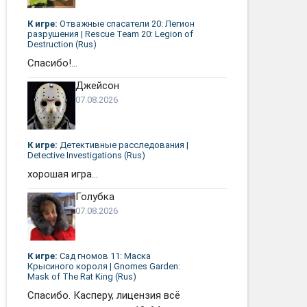
К игре:
Отважные спасатели 20: Легион
разрушения | Rescue Team 20: Legion of
Destruction (Rus)
Спасибо!...
Джейсон
07.08.2026
К игре:
Детективные расследования |
Detective Investigations (Rus)
хорошая игра...
Голубка
07.08.2026
К игре:
Сад гномов 11: Маска
Крысиного короля | Gnomes Garden:
Mask of The Rat King (Rus)
Спасибо. Касперу, лицензия всё