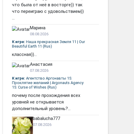
что была от неё в восторге)) так
что переиграю с удовольствием))
...
Марина
08.08.2026
К игре:
Наша прекрасная Земля 11 | Our
Beautiful Earth 11 (Rus)
классная))...
Анастасия
07.08.2026
К игре:
Агентство Аргонавты 15:
Проклятие желаний | Argonauts Agency
15: Curse of Wishes (Rus)
почему после прохождения всех
уровней не открывается
дополнительный уровень?...
babalucha777
07.08.2026