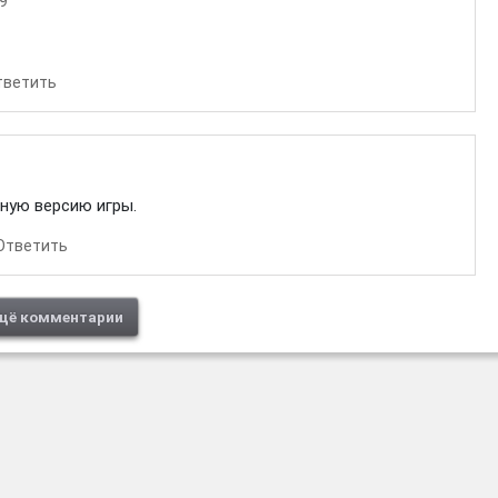
29
тветить
ную версию игры.
Ответить
щё комментарии