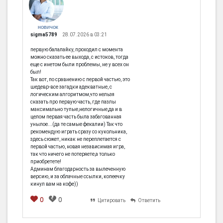
НОВИЧОК
sigma5789
28.07.2026 в 03:21
первую балалайку, проходил с момента
можно сказать ее выхода, с истоков, тогда
еще с инетом были проблемы, не у всех он
был!
Так вот, по сравнению с первой частью, это
шедевр-все загадки адекватные, с
логическим алгоритмом,что нельзя
сказать про первую часть, где пазлы
максимально тупые,нелогичные,да и в
целом первая часть была забагованная
унылое...(да те самые фекалии) Так что
рекомендую играть сразу со кукольника,
здесь сюжет, никак не переплетается с
первой частью, новая независимая игра,
так что ничего не потеряете,а только
приобретете!
Админам благодарность за вылеченную
версию, и за облачные ссылки, копеечку
кинул вам на кофе))
0
0
Цитировать
Ответить