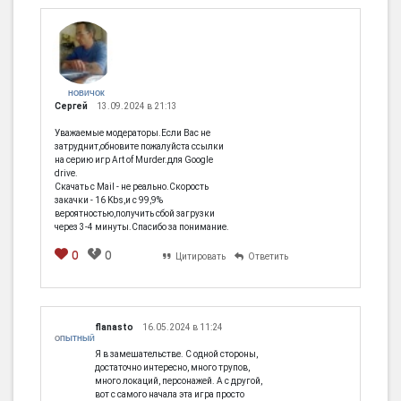
НОВИЧОК
Сергей
13.09.2024 в 21:13
Уважаемые модераторы.Если Вас не
затруднит,обновите пожалуйста ссылки
на серию игр Art of Murder.для Google
drive.
Скачать с Mail - не реально.Скорость
закачки - 16 Kbs,и с 99,9%
вероятностью,получить сбой загрузки
через 3-4 минуты.Спасибо за понимание.
0
0
Цитировать
Ответить
flanasto
16.05.2024 в 11:24
ОПЫТНЫЙ
Я в замешательстве. С одной стороны,
достаточно интересно, много трупов,
много локаций, персонажей. А с другой,
вот с самого начала эта игра просто