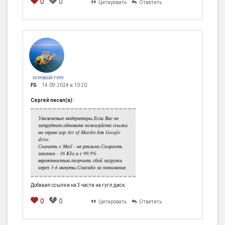
0
0
Цитировать
Ответить
ИГРОВОЙ ГУРУ
FG
14.09.2024 в 10:20
Сергей писал(а):
Уважаемые модераторы.Если Вас не
затруднит,обновите пожалуйста ссылки
на серию игр Art of Murder.для Google
drive.
Скачать с Mail - не реально.Скорость
закачки - 16 Kbs,и с 99,9%
вероятностью,получить сбой загрузки
через 3-4 минуты.Спасибо за понимание.
Добавил ссылки на 3 части на гугл диск.
0
0
Цитировать
Ответить