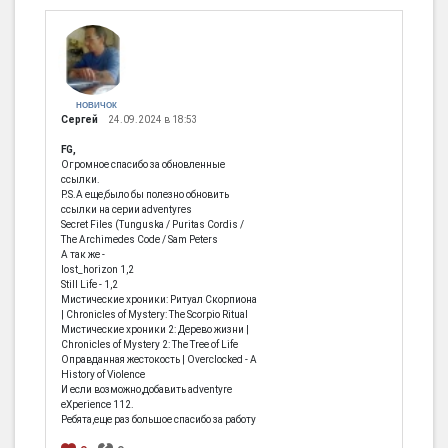
НОВИЧОК
Сергей
24.09.2024 в 18:53
FG,
Огромное спасибо за обновленные
ссылки.
P.S.А еще,было бы полезно обновить
ссылки на серии adventyres
Secret Files (Tunguska / Puritas Cordis /
The Archimedes Code / Sam Peters
А так же -
lost_horizon 1,2
Still Life - 1,2
Мистические хроники: Ритуал Скорпиона
| Chronicles of Mystery: The Scorpio Ritual
Мистические хроники 2: Дерево жизни |
Chronicles of Mystery 2: The Tree of Life
Оправданная жестокость | Overclocked - A
History of Violence
И если возможно,добавить adventyre
eXperience 112.
Ребята,еще раз большое спасибо за работу