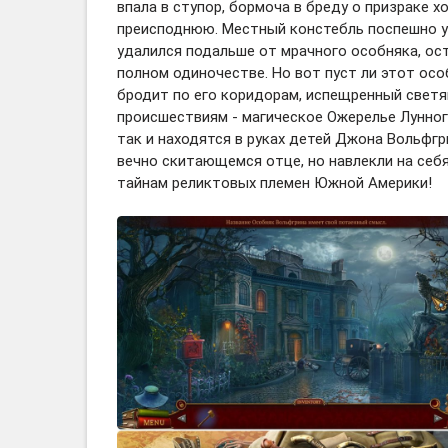
впала в ступор, бормоча в бреду о призраке х
преисподнюю. Местный констебль поспешно ув
удалился подальше от мрачного особняка, ос
полном одиночестве. Но вот пуст ли этот осо
бродит по его коридорам, испещренный свет
происшествиям - магическое Ожерелье Лунног
так и находятся в руках детей Джона Вольфгр
вечно скитающемся отце, но навлекли на себ
тайнам реликтовых племен Южной Америки!