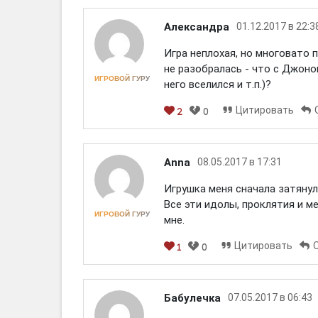
Александра
01.12.2017 в 22:3
Игра неплохая, но многовато п
не разобралась - что с Джоно
ИГРОВОЙ ГУРУ
него вселился и т.п.)?
Цитировать
2
0
[em]
[b]
[i]
[img]
[spoiler]
Anna
08.05.2017 в 17:31
Игрушка меня сначала затянула
Все эти идолы, проклятия и м
ИГРОВОЙ ГУРУ
мне.
Цитировать
1
0
[em]
[b]
[i]
[img]
[spoiler]
Бабулечка
07.05.2017 в 06:43