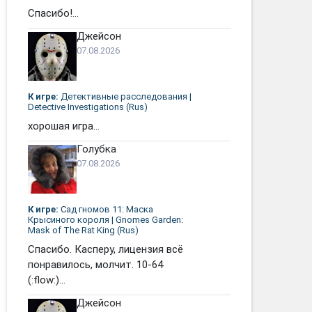
Спасибо!...
Джейсон
07.08.2026
К игре:
Детективные расследования |
Detective Investigations (Rus)
хорошая игра...
Голубка
07.08.2026
К игре:
Сад гномов 11: Маска
Крысиного короля | Gnomes Garden:
Mask of The Rat King (Rus)
Спасибо. Касперу, лицензия всё
понравилось, молчит. 10-64
(:flow:)...
Джейсон