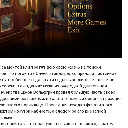
 за мечтой или тратят всю свою жизнь на поиски
тов! Но погоня за Синей птицей редко приносит истинное
ить, особенно когда за эти годы выросли дети, почти не
иссохла в ожиданиях мужа из очередной длительной
 семейства Джон Вольфгрин провел большую часть своей
 древними реликвиями, пока его огромный особняк приходил
ивую своего кормильца. Последняя находка фанатичного
пертом изнутри кабинете, а следом за его внезапной
 семья.
я горничная, которая успела вызвать полицию, а затем