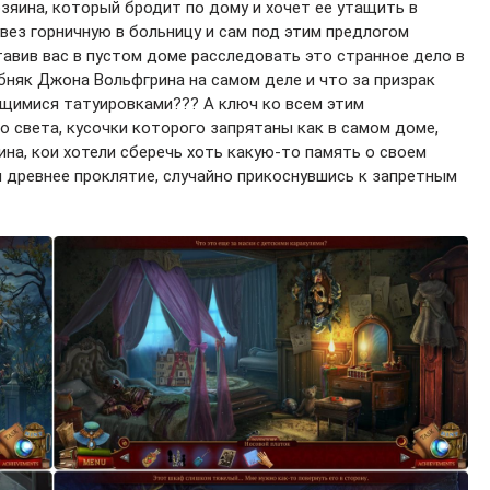
озяина, который бродит по дому и хочет ее утащить в
ез горничную в больницу и сам под этим предлогом
тавив вас в пустом доме расследовать это странное дело в
бняк Джона Вольфгрина на самом деле и что за призрак
ящимися татуировками??? А ключ ко всем этим
о света, кусочки которого запрятаны как в самом доме,
ина, кои хотели сберечь хоть какую-то память о своем
я древнее проклятие, случайно прикоснувшись к запретным