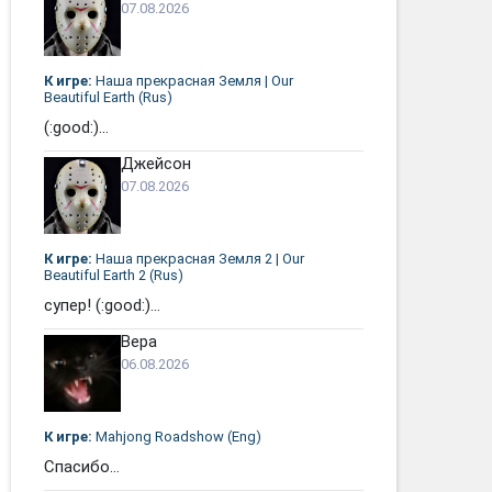
07.08.2026
К игре:
Наша прекрасная Земля | Our
Beautiful Earth (Rus)
(:good:)...
Джейсон
07.08.2026
К игре:
Наша прекрасная Земля 2 | Our
Beautiful Earth 2 (Rus)
супер! (:good:)...
Вера
06.08.2026
К игре:
Mahjong Roadshow (Eng)
Спасибо...