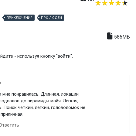
ПРИКЛЮЧЕНИЯ
ПРО ЛЮДЕЙ
586МБ
дите - используя кнопку "войти".
5
о мне понравилась. Длинная, локации
подвалов до пирамиды майя. Лёгкая,
. Поиск чёткий, легкий, головоломок не
 приличная.
Ответить