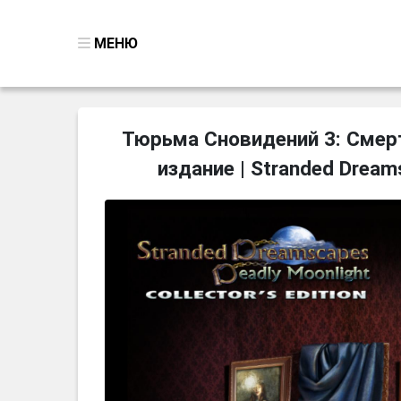
МЕНЮ
ВСЕ ИГРЫ
Тюрьма Сновидений 3: Смер
ПОИСК ПРЕДМЕТОВ
издание | Stranded Dreams
ГОЛОВОЛОМКИ
БИЗНЕС
ТРИ-В-РЯД
СТРАТЕГИИ
СТРЕЛЯЛКИ
КВЕСТ
КАК СКАЧАТЬ
НОВОСТИ