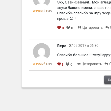
Эхх, Саан-Сааныч!... Мои агл
звуке Вашего имени, знаают, что
ИГРОВОЙ ГУРУ
Спасибо-спасибо за игру :ange
проще 😛 !
Цитировать
0
0
[em]
[b]
[i]
[img]
[spoiler]
Вера
07.05.2017 в 06:30
Спасибо большое!!! :veryHappy:
Цитировать
ИГРОВОЙ ГУРУ
1
0
[em]
[b]
[i]
[img]
[spoiler]
Е