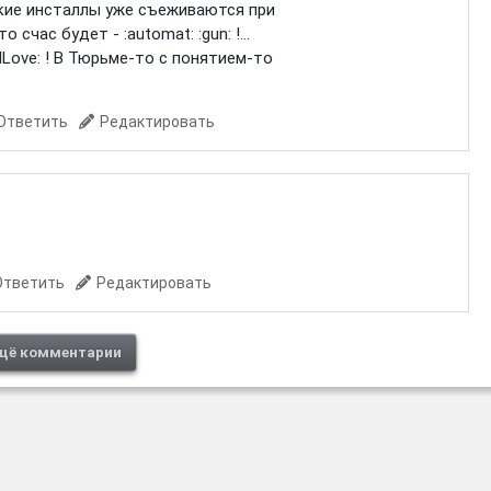
ицкие инсталлы уже съеживаются при
 счас будет - :automat: :gun: !...
lLove: ! В Тюрьме-то с понятием-то
Ответить
Редактировать
Ответить
Редактировать
щё комментарии