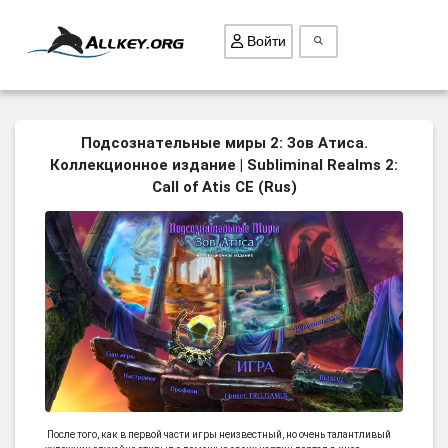
Войти
ВСЕ ИГРЫ
Подсознательные миры 2: Зов Атиса.
Коллекционное издание | Subliminal Realms 2:
ПОИСК ПРЕДМЕТОВ
Call of Atis CE (Rus)
ГОЛОВОЛОМКИ
БИЗНЕС
ТРИ-В-РЯД
СТРАТЕГИИ
СТРЕЛЯЛКИ
КВЕСТ
КАК СКАЧАТЬ
НОВОСТИ
После того, как в первой части игры неизвестный, но очень талантливый