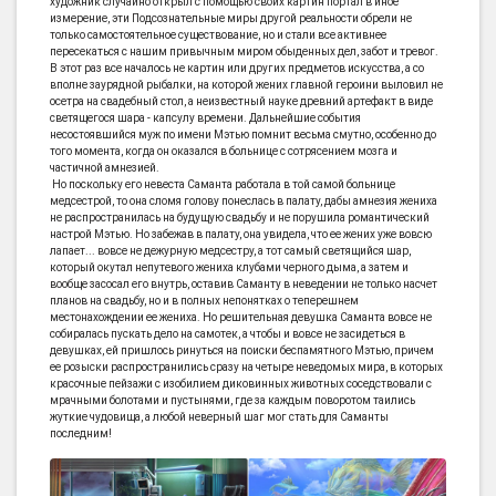
художник случайно открыл с помощью своих картин портал в иное
измерение, эти Подсознательные миры другой реальности обрели не
только самостоятельное существование, но и стали все активнее
пересекаться с нашим привычным миром обыденных дел, забот и тревог.
В этот раз все началось не картин или других предметов искусства, а со
вполне заурядной рыбалки, на которой жених главной героини выловил не
осетра на свадебный стол, а неизвестный науке древний артефакт в виде
светящегося шара - капсулу времени. Дальнейшие события
несостоявшийся муж по имени Мэтью помнит весьма смутно, особенно до
того момента, когда он оказался в больнице с сотрясением мозга и
частичной амнезией.
Но поскольку его невеста Саманта работала в той самой больнице
медсестрой, то она сломя голову понеслась в палату, дабы амнезия жениха
не распространилась на будущую свадьбу и не порушила романтический
настрой Мэтью. Но забежав в палату, она увидела, что ее жених уже вовсю
лапает... вовсе не дежурную медсестру, а тот самый светящийся шар,
который окутал непутевого жениха клубами черного дыма, а затем и
вообще засосал его внутрь, оставив Саманту в неведении не только насчет
планов на свадьбу, но и в полных непонятках о теперешнем
местонахождении ее жениха. Но решительная девушка Саманта вовсе не
собиралась пускать дело на самотек, а чтобы и вовсе не засидеться в
девушках, ей пришлось ринуться на поиски беспамятного Мэтью, причем
ее розыски распространились сразу на четыре неведомых мира, в которых
красочные пейзажи с изобилием диковинных животных соседствовали с
мрачными болотами и пустынями, где за каждым поворотом таились
жуткие чудовища, а любой неверный шаг мог стать для Саманты
последним!