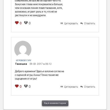
сожалению, ей всё же не хватает чего-то.
Бонусная глава мне понравилась больше,
чем основная линия повествования, хотя,
возможно, играет роль и то, что её не
растянули и не замудрили.
0
0
Цитировать
Ответить
[em]
[b]
[i]
[img]
[spoiler]
ИГРОВОЙ ГУРУ
Танюшка
09.03.2017 в 06:12
Доброго времени! Здесь я вполне согласна
с оценкой игры Анны! Точно такие-же
ощущения от игры!
0
0
Цитировать
Ответить
[em]
[b]
[i]
[img]
[spoiler]
Ещё комментарии