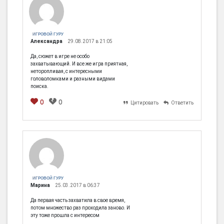
ИГРОВОЙ ГУРУ
Александра
29.08.2017 в 21:05
Да, сюжет в игре не особо
захватывающий. И все же игра приятная,
неторопливая, с интересными
головоломками и разными видами
поиска.
0
0
Цитировать
Ответить
[em]
[b]
[i]
[img]
[spoiler]
ИГРОВОЙ ГУРУ
Марина
25.03.2017 в 06:37
Да первая часть захватила в свое время,
потом множество раз проходила заново. И
эту тоже прошла с интересом