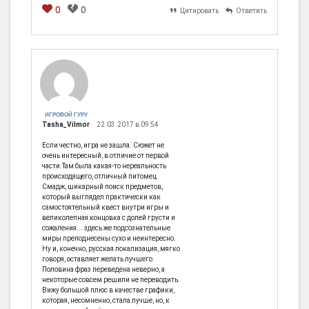
0
0
Цитировать
Ответить
[em]
[b]
[i]
[img]
[spoiler]
ИГРОВОЙ ГУРУ
Tasha_Vilmor
22.03.2017 в 09:54
Если честно, игра не зашла. Сюжет не
очень интересный, в отличие от первой
части.Там была какая-то нереальность
происходящего, отличный питомец
Смадж, шикарный поиск предметов,
который выглядел практически как
самостоятельный квест внутри игры и
великолепная концовка с долей грусти и
сожаления... здесь же подсознательные
миры преподнесены сухо и неинтересно.
Ну и, конечно, русская локализация, мягко
говоря, оставляет желать лучшего.
Половина фраз переведена неверно, а
некоторые совсем решили не переводить.
Вижу большой плюс в качестве графики,
которая, несомненно, стала лучше, но, к