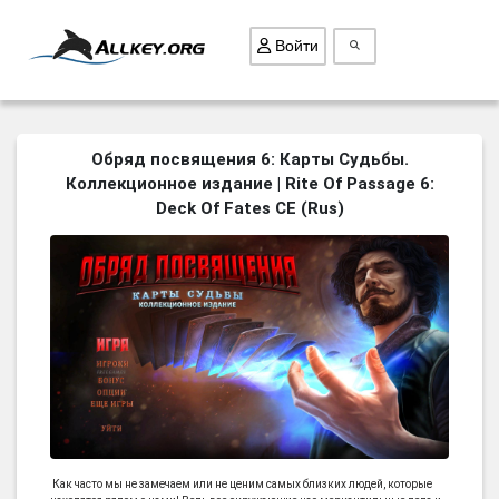
Войти
ВСЕ ИГРЫ
Обряд посвящения 6: Карты Судьбы.
Коллекционное издание | Rite Of Passage 6:
ПОИСК ПРЕДМЕТОВ
Deck Of Fates CE (Rus)
ГОЛОВОЛОМКИ
БИЗНЕС
ТРИ-В-РЯД
СТРАТЕГИИ
СТРЕЛЯЛКИ
КВЕСТ
КАК СКАЧАТЬ
НОВОСТИ
Как часто мы не замечаем или не ценим самых близких людей, которые