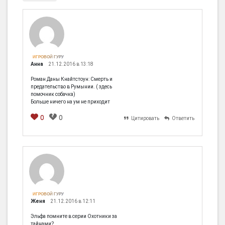
ИГРОВОЙ ГУРУ
Анна
21.12.2016 в 13:18
Роман Даны Кнайтстоун: Смерть и
предательство в Румынии. ( здесь
помочник собачка)
Больше ничего на ум не приходит
0
0
Цитировать
Ответить
[em]
[b]
[i]
[img]
[spoiler]
ИГРОВОЙ ГУРУ
Женя
21.12.2016 в 12:11
Эльфа помните в серии Охотники за
тайнами?