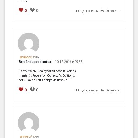
огонь
0
0
Цитировать
Ответить
[em]
[b]
[i]
[img]
[spoiler]
ИГРОВОЙ ГУРУ
Влюблённая в зайца
10.12.2016 в 09:55
на стиме вышла русская версия Demon
Hunter 3: Revelation Collector's Edition ..
есть шанс? или в закрома лезть?
0
0
Цитировать
Ответить
[em]
[b]
[i]
[img]
[spoiler]
ИГРОВОЙ ГУРУ