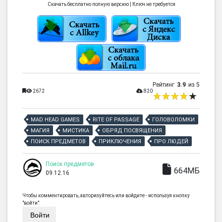
Скачать бесплатно полную версию | Ключ не требуется
Рейтинг
3.9
из 5
2672
820
MAD HEAD GAMES
RITE OF PASSAGE
ГОЛОВОЛОМКИ
МАГИЯ
МИСТИКА
ОБРЯД ПОСВЯЩЕНИЯ
ПОИСК ПРЕДМЕТОВ
ПРИКЛЮЧЕНИЯ
ПРО ЛЮДЕЙ
Поиск предметов
664МБ
09.12.16
Чтобы комментировать, авторизуйтесь или войдите - используя кнопку
"войти".
Войти