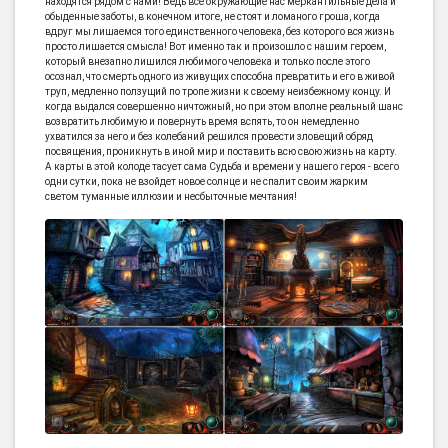
находятся рядом с нами! Ведь все окружающие нас меркантильные дела и
обыденные заботы, в конечном итоге, не стоят и ломаного гроша, когда
вдруг мы лишаемся того единственного человека, без которого вся жизнь
просто лишается смысла! Вот именно так и произошло с нашим героем,
который внезапно лишился любимого человека и только после этого
осознал, что смерть одного из живущих способна превратить и его в живой
труп, медленно ползущий по тропе жизни к своему неизбежному концу. И
когда выдался совершенно ничтожный, но при этом вполне реальный шанс
возвратить любимую и повернуть время вспять, то он немедленно
ухватился за него и без колебаний решился провести зловещий обряд
посвящения, проникнуть в иной мир и поставить всю свою жизнь на карту.
А карты в этой колоде тасует сама Судьба и времени у нашего героя - всего
одни сутки, пока не взойдет новое солнце и не спалит своим жарким
светом туманные иллюзии и несбыточные мечтания!