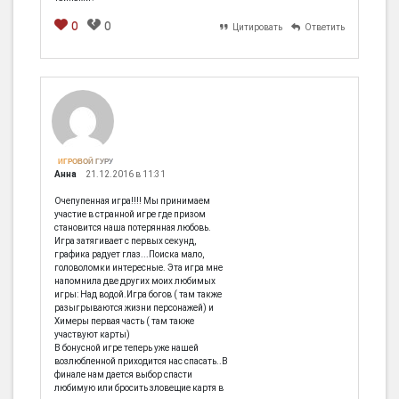
0
0
Цитировать
Ответить
[em]
[b]
[i]
[img]
[spoiler]
ИГРОВОЙ ГУРУ
Анна
21.12.2016 в 11:31
Очепупенная игра!!!! Мы принимаем
участие в странной игре где призом
становится наша потерянная любовь.
Игра затягивает с первых секунд,
графика радует глаз...Поиска мало,
головоломки интересные. Эта игра мне
напомнила две других моих любимых
игры: Над водой.Игра богов ( там также
разыгрываются жизни персонажей) и
Химеры первая часть ( там также
участвуют карты)
В бонусной игре теперь уже нашей
возлюбленной приходится нас спасать..В
финале нам дается выбор спасти
любимую или бросить зловещие картя в