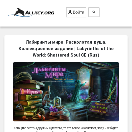
Войти
ВСЕ ИГРЫ
Лабиринты мира: Расколотая душа.
Коллекционное издание | Labyrinths of the
ПОИСК ПРЕДМЕТОВ
World: Shattered Soul CE (Rus)
ГОЛОВОЛОМКИ
БИЗНЕС
ТРИ-В-РЯД
СТРАТЕГИИ
СТРЕЛЯЛКИ
КВЕСТ
КАК СКАЧАТЬ
НОВОСТИ
Если две сестры дружны с детства, то это вовсе не означает, что у них будет