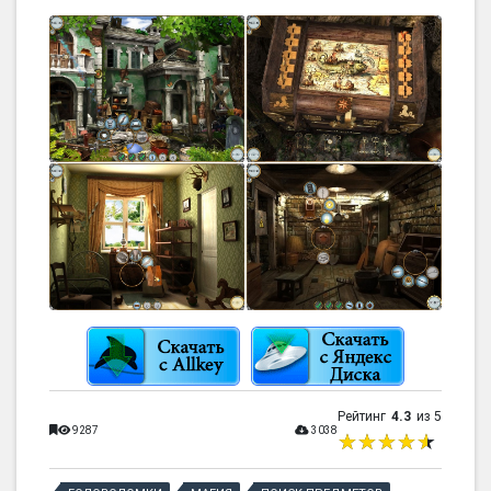
Рейтинг
4.3
из 5
9287
3038