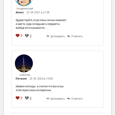
ПРОДВИНУТЫЙ
Алекс
23.04.2021 в 21:58
Здравствуйте, игра очень сильно зависает
и места, куда складывать предметы
вообще не открываются.....
7
2
Цитировать
Ответить
НОВИЧОК
Печенег
23.03.2020 в 10:00
обожаю легенды. и считаю что все игры
этой серии очень интересные
7
2
Цитировать
Ответить