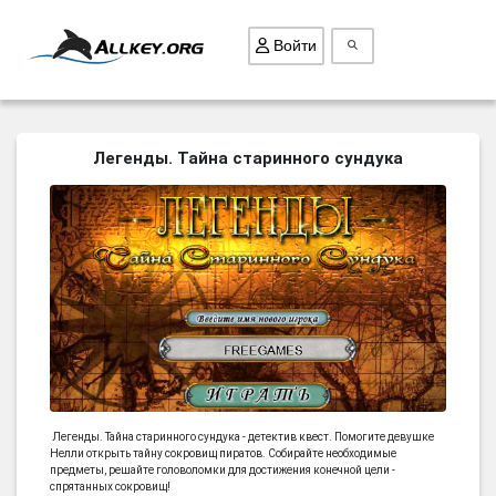
Войти
ВСЕ ИГРЫ
Легенды. Тайна старинного сундука
ПОИСК ПРЕДМЕТОВ
ГОЛОВОЛОМКИ
БИЗНЕС
ТРИ-В-РЯД
СТРАТЕГИИ
СТРЕЛЯЛКИ
КВЕСТ
Легенды. Тайна старинного сундука - детектив квест. Помогите девушке
КАК СКАЧАТЬ
Нелли открыть тайну сокровищ пиратов. Собирайте необходимые
предметы, решайте головоломки для достижения конечной цели -
НОВОСТИ
спрятанных сокровищ!