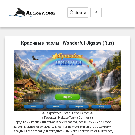
Войти
ВСЕ ИГРЫ
Красивые пазлы | Wonderful Jigsaw (Rus)
ПОИСК ПРЕДМЕТОВ
ГОЛОВОЛОМКИ
БИЗНЕС
ТРИ-В-РЯД
СТРАТЕГИИ
СТРЕЛЯЛКИ
КВЕСТ
♣ Разработка - Best Friend Games ♣
♣ Перевод - HeLLoc Team (Gerfiron) ♣
КАК СКАЧАТЬ
Перед вами коллекция тематических пазлов, посвященных природе,
животным, достопримечательностям, искусству и многому другому.
НОВОСТИ
Каждый пазл создан для того, чтобы вы могли погрузиться в игру под