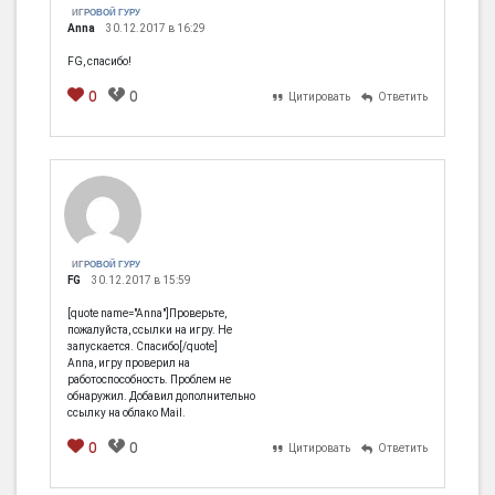
ИГРОВОЙ ГУРУ
Anna
30.12.2017 в 16:29
FG, спасибо!
0
0
Цитировать
Ответить
[em]
[b]
[i]
[img]
[spoiler]
ИГРОВОЙ ГУРУ
FG
30.12.2017 в 15:59
[quote name="Anna"]Проверьте,
пожалуйста, ссылки на игру. Не
запускается. Спасибо[/quote]
Anna, игру проверил на
работоспособность. Проблем не
обнаружил. Добавил дополнительно
ссылку на облако Mail.
0
0
Цитировать
Ответить