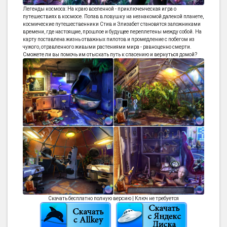
Легенды космоса: На краю вселенной - приключенческая игра о
путешествиях в космосе. Попав в ловушку на незнакомой далекой планете,
космические путешественники Стив и Элизабет становятся заложниками
времени, где настоящие, прошлое и будущее переплетены между собой. На
карту поставлена жизнь отважных пилотов и промедление с побегом из
чужого, отравленного живыми растениями мира - равноценно смерти.
Сможете ли вы помочь им отыскать путь к спасению и вернуться домой?
Скачать бесплатно полную версию | Ключ не требуется