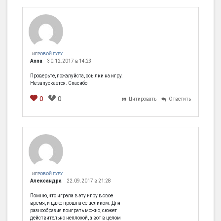
[em]
[b]
[i]
[img]
[spoiler]
ИГРОВОЙ ГУРУ
Anna
30.12.2017 в 14:23
Проверьте, пожалуйста, ссылки на игру.
Не запускается. Спасибо
0
0
Цитировать
Ответить
[em]
[b]
[i]
[img]
[spoiler]
ИГРОВОЙ ГУРУ
Александра
22.09.2017 в 21:28
Помню, что играла в эту игру в свое
время, и даже прошла ее целиком. Для
разнообразия поиграть можно, сюжет
действительно неплохой, а вот в целом