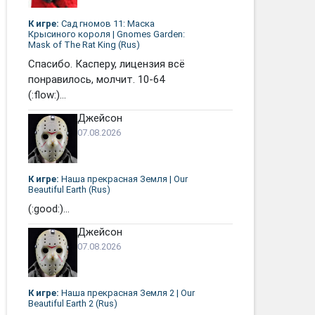
К игре:
Сад гномов 11: Маска
Крысиного короля | Gnomes Garden:
Mask of The Rat King (Rus)
Спасибо. Касперу, лицензия всё
понравилось, молчит. 10-64
(:flow:)...
Джейсон
07.08.2026
К игре:
Наша прекрасная Земля | Our
Beautiful Earth (Rus)
(:good:)...
Джейсон
07.08.2026
К игре:
Наша прекрасная Земля 2 | Our
Beautiful Earth 2 (Rus)