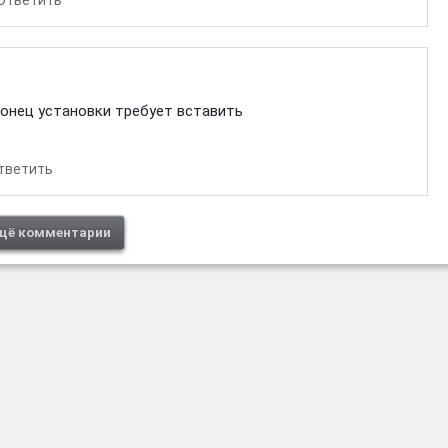
конец установки требует вставить
тветить
щё комментарии