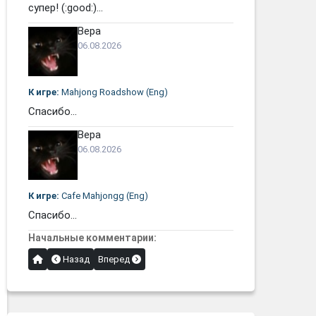
супер! (:good:)...
Вера
06.08.2026
К игре:
Mahjong Roadshow (Eng)
Спасибо...
Вера
06.08.2026
К игре:
Cafe Mahjongg (Eng)
Спасибо...
Начальные комментарии:
Назад
Вперед