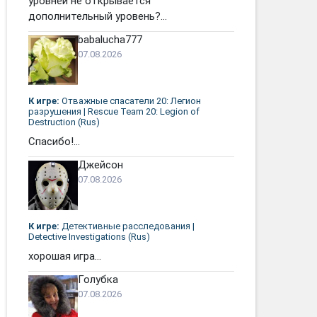
уровней не открывается
дополнительный уровень?...
babalucha777
07.08.2026
К игре:
Отважные спасатели 20: Легион
разрушения | Rescue Team 20: Legion of
Destruction (Rus)
Спасибо!...
Джейсон
07.08.2026
К игре:
Детективные расследования |
Detective Investigations (Rus)
хорошая игра...
Голубка
07.08.2026