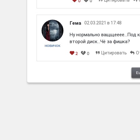
0
0
Гема
02.03.2021 в 17:48
Ну нормально ващщееее...Под 
второй диск...Чё за фишка?
НОВИЧОК
Цитировать
О
2
0
Е