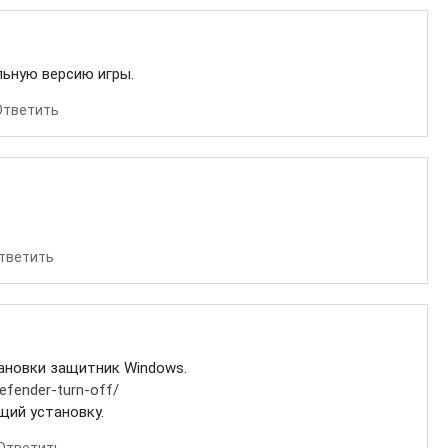
ьную версию игры.
Ответить
тветить
тановки защитник Windows.
efender-turn-off/
щий установку.
Ответить