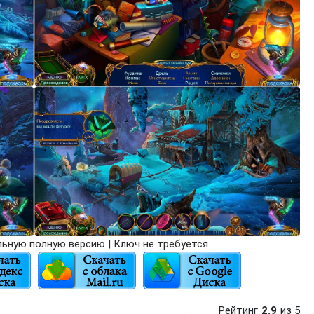
ьную полную версию | Ключ не требуется
Рейтинг
2.9
из 5