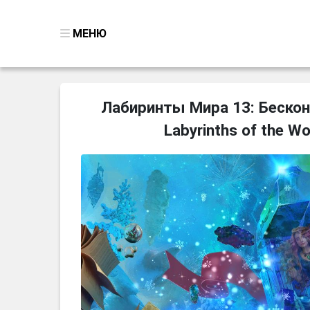
МЕНЮ
ВСЕ ИГРЫ
Лабиринты Мира 13: Бескон
ПОИСК ПРЕДМЕТОВ
Labyrinths of the Wo
ГОЛОВОЛОМКИ
БИЗНЕС
ТРИ-В-РЯД
СТРАТЕГИИ
СТРЕЛЯЛКИ
КВЕСТ
КАК СКАЧАТЬ
НОВОСТИ